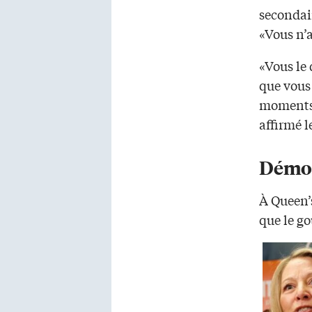
secondai
«Vous n’a
«Vous le 
que vous 
moments 
affirmé l
Démoc
À Queen’s
que le g