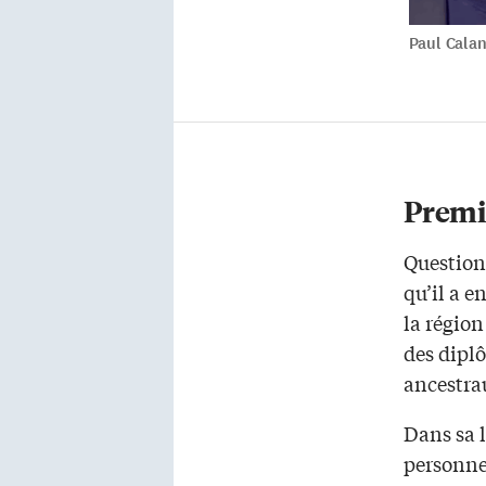
Paul Calan
Premi
Question
qu’il a e
la région
des diplô
ancestra
Dans sa l
personnel