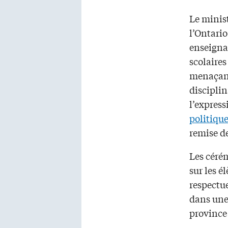
Le minis
l’Ontario
enseigna
scolaires
menaçant
disciplin
l’express
politiqu
remise d
Les céré
sur les é
respectu
dans une 
province 