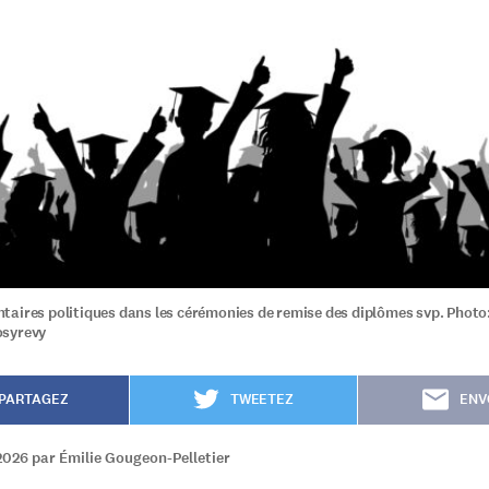
aires politiques dans les cérémonies de remise des diplômes svp. Photo
osyrevy
PARTAGEZ
TWEETEZ
ENV
2026 par Émilie Gougeon-Pelletier