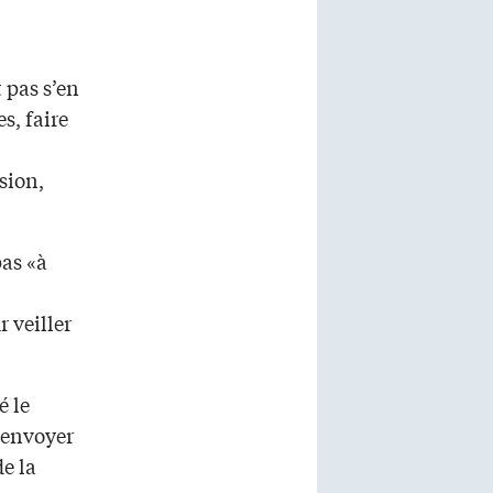
 pas s’en
s, faire
sion,
pas «à
r veiller
é le
d’envoyer
e la