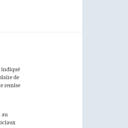
a indiqué
olaire de
de remise
t au
sociaux