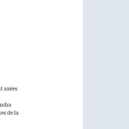
t axées
andra
es de la