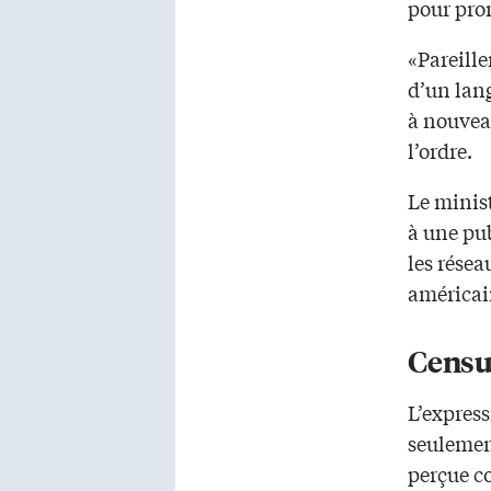
pour pro
«Pareille
d’un lang
à nouveau
l’ordre.
Le minist
à une pu
les résea
américa
Censu
L’expres
seulement
perçue c