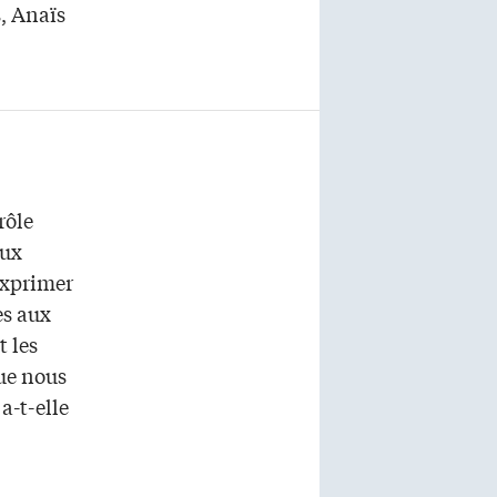
s, Anaïs
rôle
aux
exprimer
es aux
 les
ue nous
a-t-elle