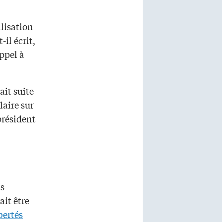
ilisation
il écrit,
ppel à
ait suite
laire sur
 président
ts
ait être
bertés