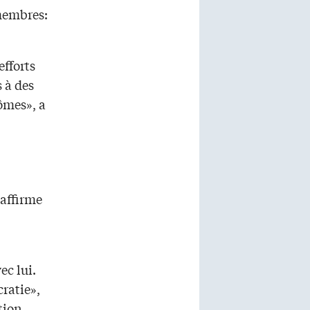
 membres:
efforts
 à des
ômes», a
 affirme
ec lui.
ratie»,
tion,