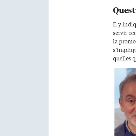
Quest
Il y indi
servir «
la promot
s’impliqu
quelles q