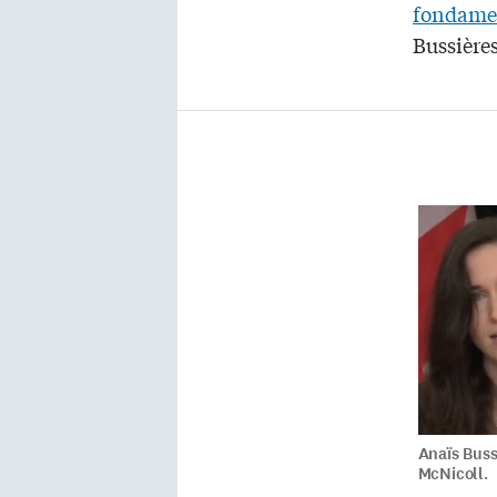
fondame
Bussière
Anaïs Buss
McNicoll.