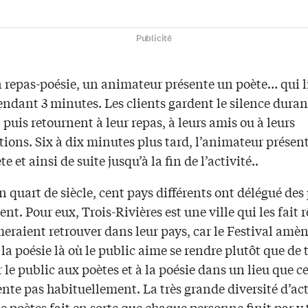
Publicité
n repas-poésie, un animateur présente un poète… qui l
ndant 3 minutes. Les clients gardent le silence duran
uis retournent à leur repas, à leurs amis ou à leurs
ions. Six à dix minutes plus tard, l’animateur présen
e et ainsi de suite jusqu’à la fin de l’activité..
 quart de siècle, cent pays différents ont délégué des
nt. Pour eux, Trois-Rivières est une ville qui les fait r
meraient retrouver dans leur pays, car le Festival amèn
 la poésie là où le public aime se rendre plutôt que de 
le public aux poètes et à la poésie dans un lieu que c
nte pas habituellement. La très grande diversité d’act
de poètes fait en sorte que chaque personne finit par y