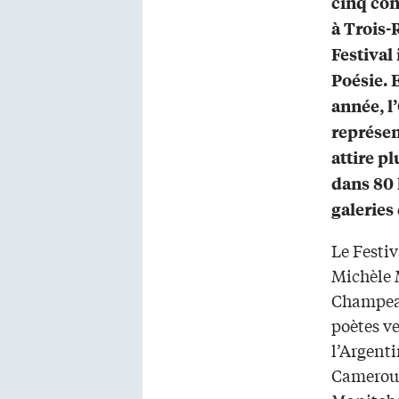
cinq con
à Trois-
Festival 
Poésie. 
année, l
représen
attire p
dans 80 l
galeries 
Le Festiv
Michèle 
Champeau
poètes ve
l’Argenti
Cameroun