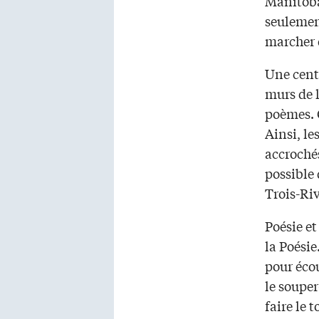
Manitoba.
seulemen
marcher d
Une centa
murs de l
poèmes. C
Ainsi, le
accrochés
possible 
Trois-Riv
Poésie et
la Poésie
pour écou
le soupe
faire le 