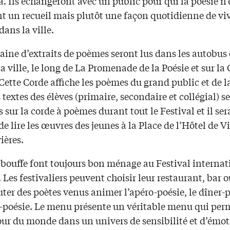
 Ils échangeront avec un public pour qui la poésie n’
t un recueil mais plutôt une façon quotidienne de viv
ans la ville.
ine d’extraits de poèmes seront lus dans les autobus e
a ville, le long de La Promenade de la Poésie et sur la
ette Corde affiche les poèmes du grand public et de la
s textes des élèves (primaire, secondaire et collégial) s
 sur la corde à poèmes durant tout le Festival et il ser
de lire les œuvres des jeunes à la Place de l’Hôtel de Vi
ières.
 bouffe font toujours bon ménage au Festival internat
. Les festivaliers peuvent choisir leur restaurant, bar o
ter des poètes venus animer l’apéro-poésie, le dîner-
r-poésie. Le menu présente un véritable menu qui per
tour du monde dans un univers de sensibilité et d’émot