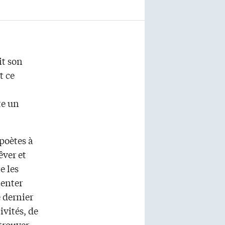
it son
t ce
te un
 poètes à
êver et
e les
tenter
e dernier
ivités, de
 trouver