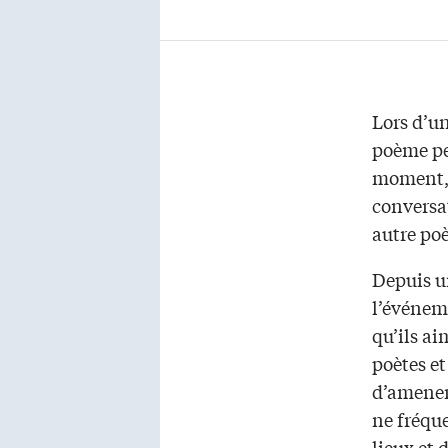
Lors d’u
poème pe
moment, p
conversat
autre poèt
Depuis un
l’événeme
qu’ils ai
poètes et
d’amener 
ne fréque
lieux et 