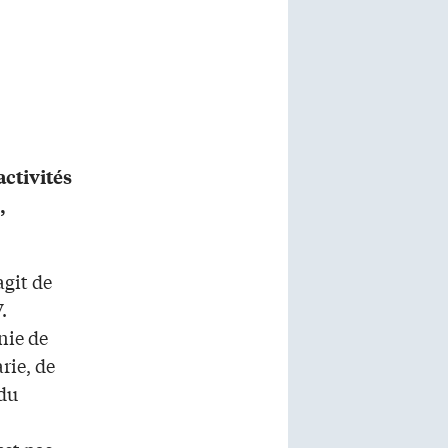
activités
,
agit de
.
nie de
rie, de
 du