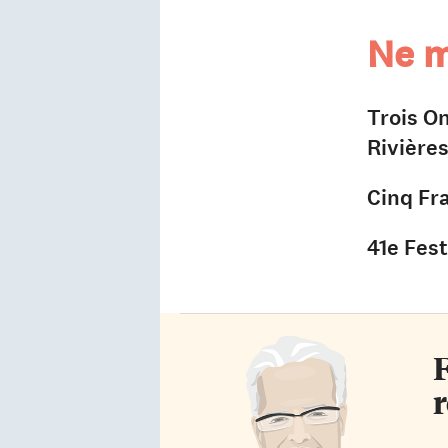
Ne m
Trois On
Rivière
Cinq Fra
41e Fes
F
r