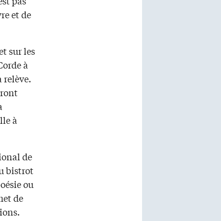
est pas
re et de
t sur les
 Corde à
 relève.
eront
a
lle à
ional de
u bistrot
poésie ou
met de
ions.