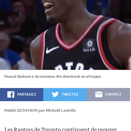
Pascal Siakam a de nouveau été dominant en attaque.
PARTAGEZ
TWEETEZ
ENVOYEZ
Publié 22/04/2019 par Mickaël Laviolle
Les Raptors de Toronto continuent de prouver