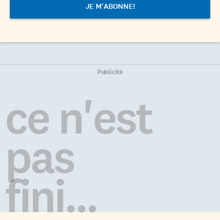
Publicité
ce n'est
pas
fini...