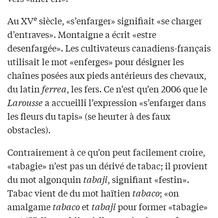
e
Au XV
siècle, «s’enfarger» signifiait «se charger
d’entraves». Montaigne a écrit «estre
desenfargée». Les cultivateurs canadiens-français
utilisait le mot «enferges» pour désigner les
chaînes posées aux pieds antérieurs des chevaux,
du latin
ferrea
, les fers. Ce n’est qu’en 2006 que le
Larousse
a accueilli l’expression «s’enfarger dans
les fleurs du tapis» (se heurter à des faux
obstacles).
Contrairement à ce qu’on peut facilement croire,
«tabagie» n’est pas un dérivé de tabac; il provient
du mot algonquin
tabaji
, signifiant «festin».
Tabac vient de du mot haïtien
tabaco
; «on
amalgame
tabaco
et
tabaji
pour former «tabagie»