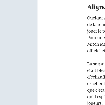
Align
Quelques
de la ren
jouer le 
Pour une
Mitch Ma
officiel 
La surpri
était ble
d’échauf
excellent
que c’éta
qu’il es
joueurs.