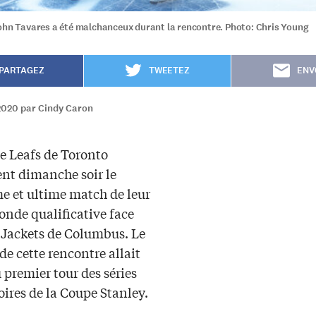
ohn Tavares a été malchanceux durant la rencontre. Photo: Chris Young
PARTAGEZ
TWEETEZ
ENV
2020 par Cindy Caron
e Leafs de Toronto
ent dimanche soir le
e et ultime match de leur
ronde qualificative face
 Jackets de Columbus. Le
e cette rencontre allait
 premier tour des séries
ires de la Coupe Stanley.