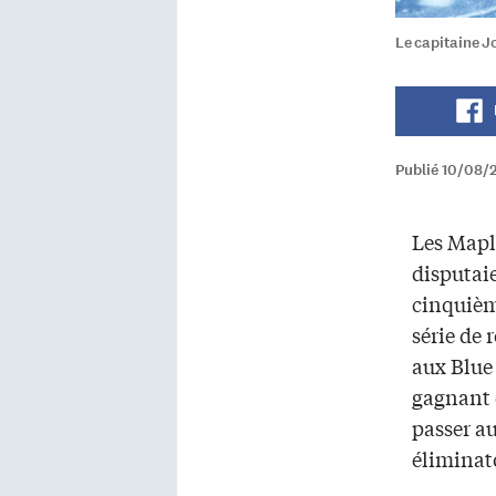
Le capitaine J
Publié 10/08/
Les Mapl
disputai
cinquièm
série de 
aux Blue
gagnant d
passer au
éliminato