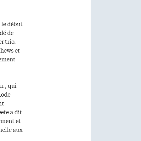
 le début
idé de
r trio.
thews et
nement
n , qui
riode
nt
efe a dit
nement et
nelle aux