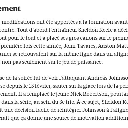
ement
 modifications ont été apportées à la formation avant
contre. Tout d’abord l’entraîneur Sheldon Keefe a déc
tout pour le tout et a placé ses gros canons sur le premie
 première fois cette année, John Tavares, Auston Mat
rner se retrouvaient sur la même ligne dans un alig
et non pas seulement sur le jeu de puissance.
se de la soirée fut de voir l’attaquant Andreas Johnsso
ssé depuis le 13 février, sauter sur la glace lors de la pé
fement. Il a remplacé le jeune Nick Robertson, pourta
 dans la série, au sein du 3e trio. À ce sujet, Sheldon Ke
it une décision facile de réintégrer Johnsson à l’alig
pérait que ça donne une source de motivation addition