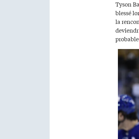
Tyson Bar
blessé lo
la rencon
deviendra
probable