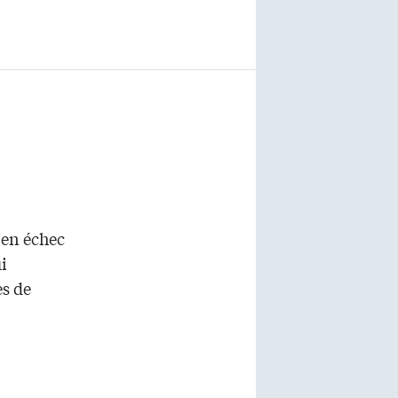
 en échec
i
es de