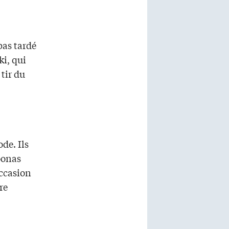
pas tardé
ki, qui
 tir du
de. Ils
Joonas
occasion
re