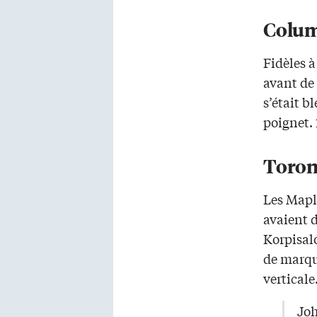
Colum
Fidèles à
avant de 
s’était b
poignet.
Toron
Les Maple
avaient d
Korpisalo
de marqu
verticale
Joh