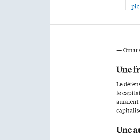
pic
— Omar 
Une fr
Le défen
le capita
auraient
capitalis
Une a