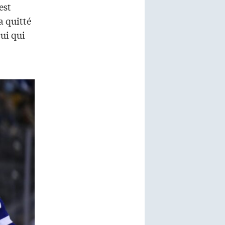
est
a quitté
lui qui