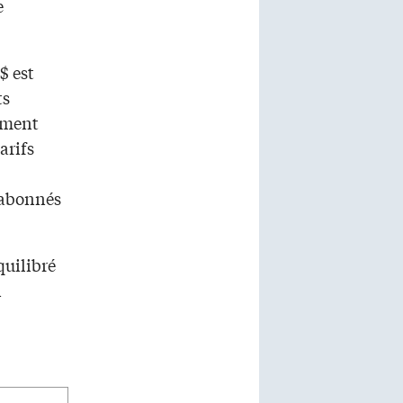
e
$ est
ts
lement
arifs
s abonnés
quilibré
n