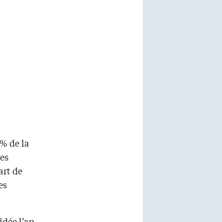
% de la
tes
art de
es
idée l’an