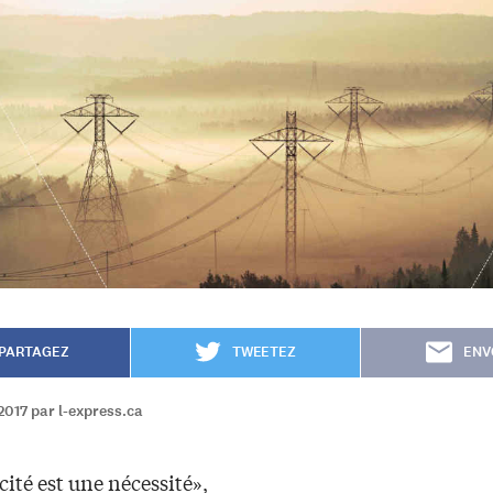
PARTAGEZ
TWEETEZ
ENV
017 par l-express.ca
icité est une nécessité»,