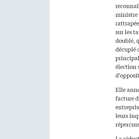
reconnaî
ministre
rattrapée
sur les ta
doublé, 
décuplé c
principal
élection 
d’opposi
Elle ann
facture d
entrepris
leurs inq
répercus
La réduct