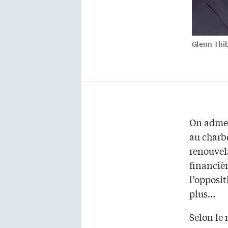
Glenn Thi
On admet
au charbo
renouvel
financiè
l’opposit
plus…
Selon le 