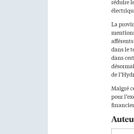
réduire 
électriqu
La provi
mentionné
afférents
dans le 
dans cer
désormai
de l’Hydr
Malgré c
pour l’ex
financie
Auteu