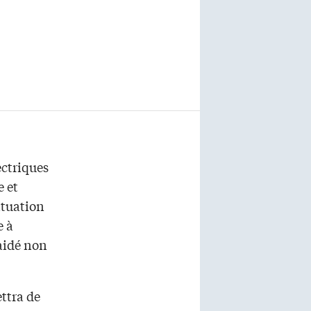
ectriques
e et
ituation
e à
 aidé non
ttra de