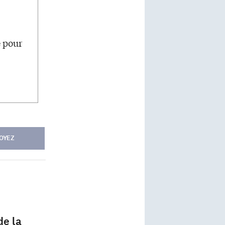
e pour
OYEZ
de la