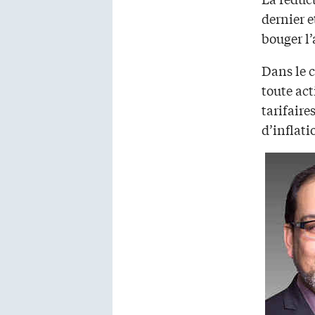
dernier e
bouger l’
Dans le c
toute ac
tarifaire
d’inflati