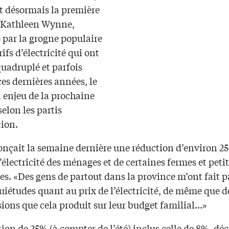
t désormais la première
 Kathleen Wynne,
 par la grogne populaire
rifs d’électricité qui ont
quadruplé et parfois
es dernières années, le
 enjeu de la prochaine
selon les partis
tion.
onçait la semaine dernière une réduction d’environ 25
’électricité des ménages et de certaines fermes et peti
es. «Des gens de partout dans la province m’ont fait p
uiétudes quant au prix de l’électricité, de même que d
sions que cela produit sur leur budget familial…»
ion de 25% (à compter de l’été) inclus celle de 8%, déc