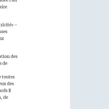
aire
ricité» –
sses
ux
ation des
s de
 toutes
eux des
ards $
, de