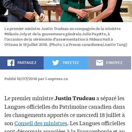
Le premier ministre Justin Trudeau en compagnie de la ministre
Mélanie Joly et de la gouverneure générale Julie Payette, à
l’occasion de la cérémonie d’assermentation à Rideau Hall à
Ottawa le 18 juillet 2018. (Photo: La Presse canadienne/Justin Tang)
PARTAGEZ
TWEETEZ
ENVOYEZ
Publié 18/07/2018 par l-express.ca
Le premier ministre
a séparé les
Justin Trudeau
Langues officielles du Patrimoine canadien dans
les changements apportés ce mercredi 18 juillet à
son
Conseil des ministres
. Les Langues officielles
sont désormais associées à la Francophonie et au