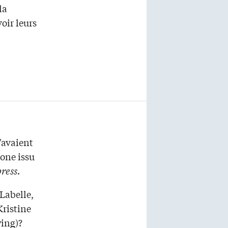
la
oir leurs
n’avaient
one issu
ress
.
Labelle,
Kristine
wing)?