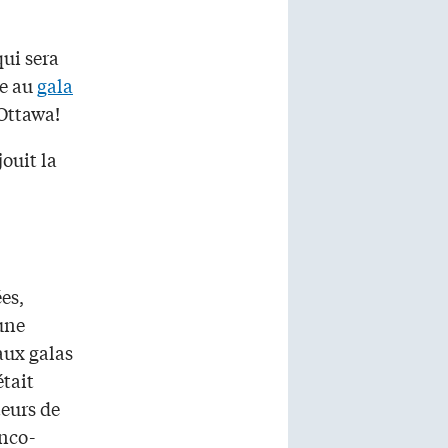
qui sera
ée au
gala
 Ottawa!
ouit la
es,
une
aux galas
tait
teurs de
anco-