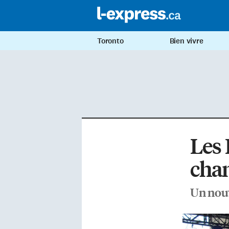
Toronto
Bien vivre
Les 
cha
Un nouv