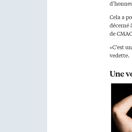
d’honneur
Cela a po
décerné 
de CMAOnt
«C’est un
vedette.
Une v