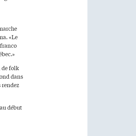
émarche
ma. «Le
 franco
uébec.»
 de folk
bond dans
s rendez
 au début