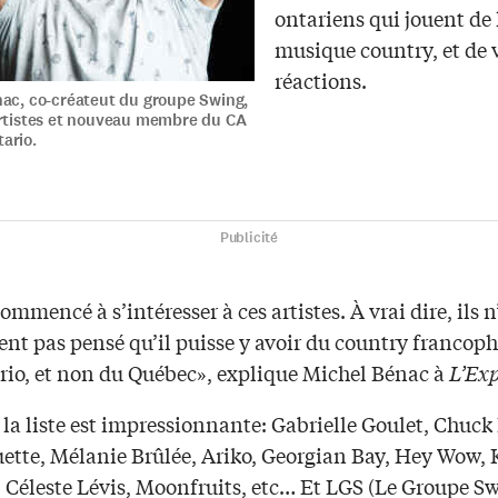
ontariens qui jouent de 
musique country, et de v
réactions.
ac, co-créateut du groupe Swing,
rtistes et nouveau membre du CA
ario.
Publicité
commencé à s’intéresser à ces artistes. À vrai dire, ils 
nt pas pensé qu’il puisse y avoir du country francoph
ario, et non du Québec», explique Michel Bénac à
L’Exp
la liste est impressionnante: Gabrielle Goulet, Chuck 
uette, Mélanie Brûlée, Ariko, Georgian Bay, Hey Wow, 
, Céleste Lévis, Moonfruits, etc… Et LGS (Le Groupe S