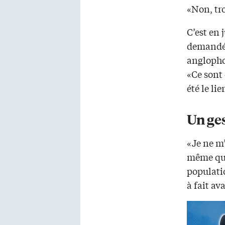
«Non, tr
C’est en
demandé d
anglopho
«Ce sont 
été le l
Un ge
«Je ne m’
même que
populati
à fait av