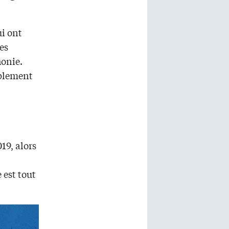
ui ont
es
honie.
mplement
19, alors
 est tout