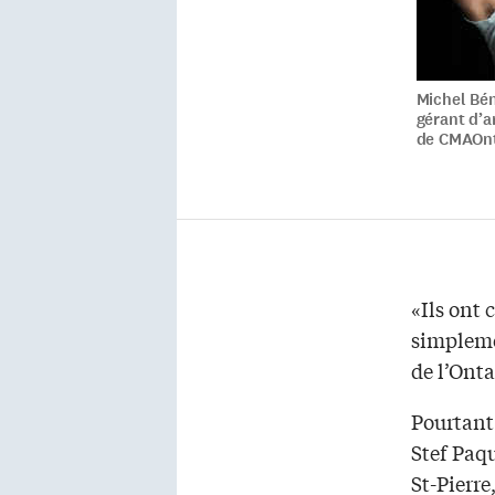
Michel Bén
gérant d’a
de CMAOnt
«Ils ont 
simpleme
de l’Ont
Pourtant 
Stef Paq
St-Pierre