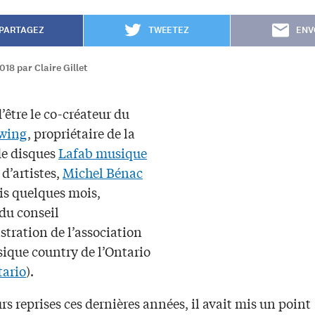
PARTAGEZ
TWEETEZ
ENV
018 par Claire Gillet
’être le co-créateur du
wing
, propriétaire de la
e disques
Lafab musique
 d’artistes,
Michel Bénac
is quelques mois,
u conseil
tration de l’association
sique country de l’Ontario
ario
).
rs reprises ces dernières années, il avait mis un point