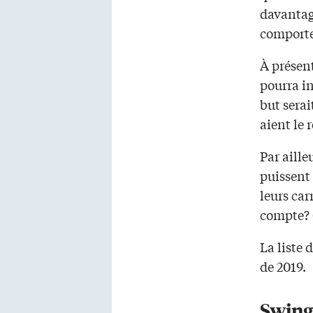
davantage
comport
À présen
pourra in
but serai
aient le 
Par aille
puissent
leurs car
compte? O
La liste
de 2019.
Swing 