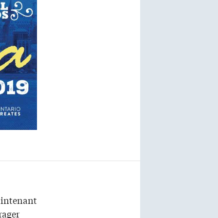
aintenant
urager