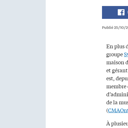
Publié 25/10/2
En plus d
groupe
S
maison d
et gérant
est, depu
membre d
d’adminis
de la mu
(
CMAOnt
À plusieu