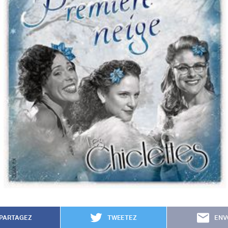
PARTAGEZ
TWEETEZ
ENV