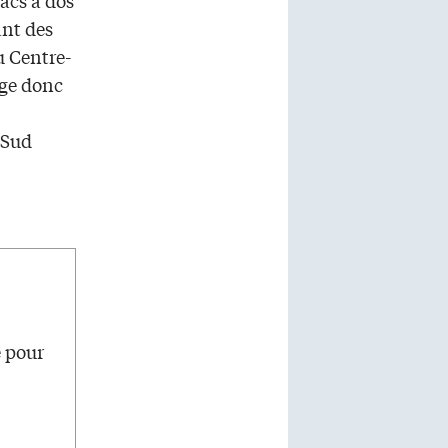
ant des
u Centre-
age donc
-Sud
e pour