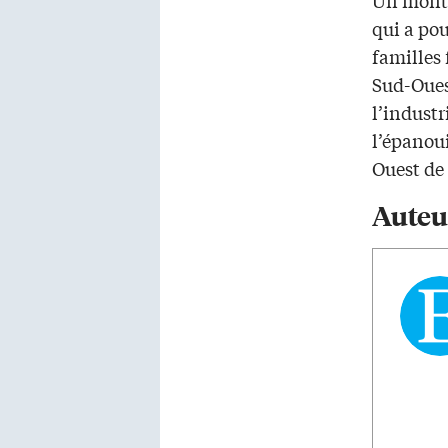
qui a pou
familles
Sud-Oues
l’indust
l’épanou
Ouest de 
Auteu