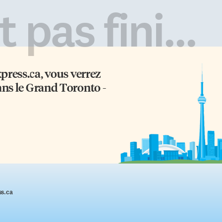
 pas fini...
xpress.ca
, vous verrez
ans le Grand Toronto -
ss.ca