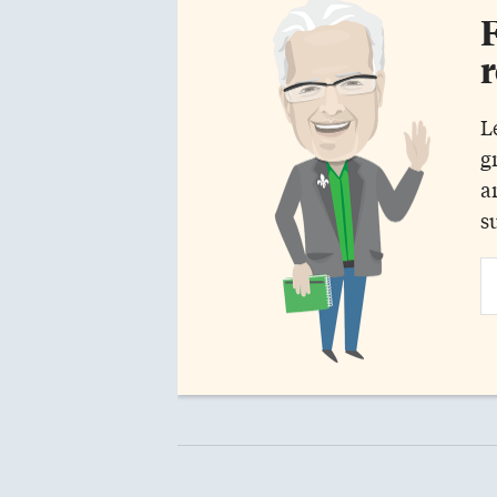
F
r
L
g
a
s
Em
Ad