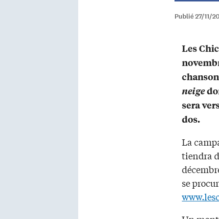
Publié 27/11/2
Les Chic
novembr
chanson 
neige
don
sera ver
dos.
La campa
tiendra 
décembre
se procur
www.lesc
Un monta