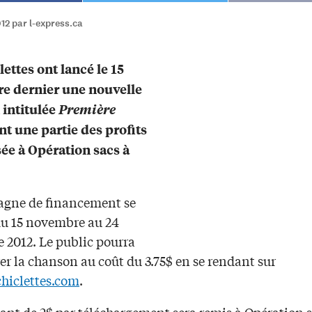
012 par l-express.ca
lettes ont lancé le 15
e dernier une nouvelle
intitulée
Première
t une partie des profits
sée à Opération sacs à
gne de financement se
du 15 novembre au 24
 2012. Le public pourra
er la chanson au coût du 3.75$ en se rendant sur
hiclettes.com
.
nt de 2$ par téléchargement sera remis à Opération s