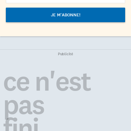
Publicité
ce n'est
pas
fini...