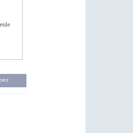
seule
OYEZ