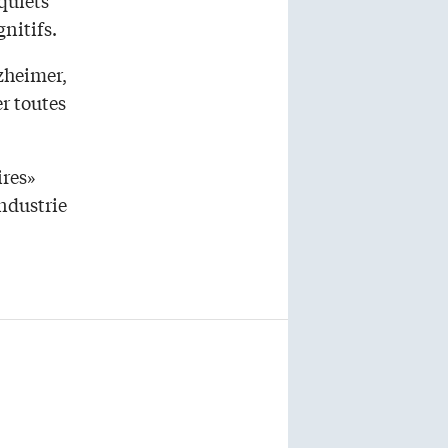
gnitifs.
zheimer,
r toutes
ires»
ndustrie