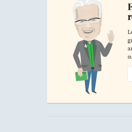
F
r
L
g
a
s
Em
Ad