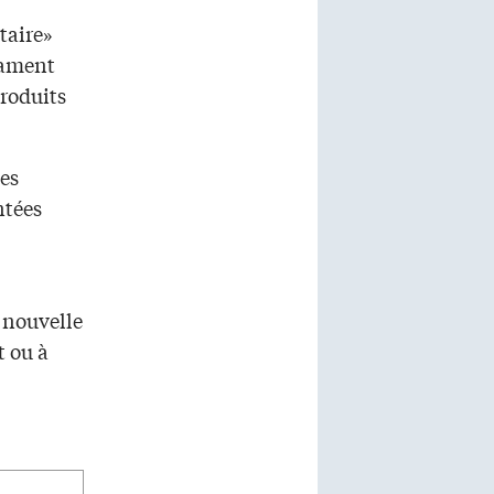
taire»
cament
produits
es
ntées
e nouvelle
t ou à