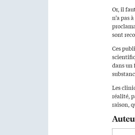
Or, il fa
n’a pas à
proclaman
sont rec
Ces publ
scientifi
dans un 
substance
Les clini
réalité, 
raison, q
Auteu