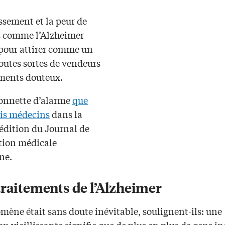
issement et la peur de
 comme l’Alzheimer
 pour attirer comme un
outes sortes de vendeurs
ements douteux.
 sonnette d’alarme
que
ois médecins
dans la
 édition du Journal de
ation médicale
ne.
traitements de l’Alzheimer
mène était sans doute inévitable, soulignent-ils: une
n vieillissante signifie que de plus en plus de gens in