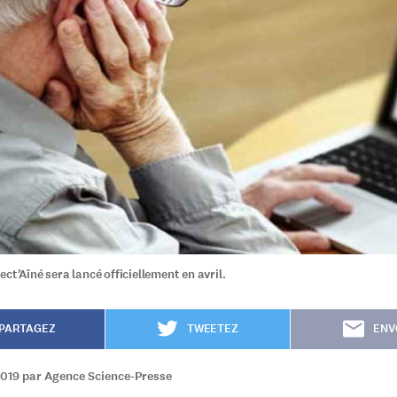
ct’Aîné sera lancé officiellement en avril.
PARTAGEZ
TWEETEZ
ENV
2019 par Agence Science-Presse