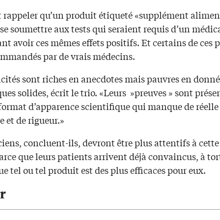
ut rappeler qu’un produit étiqueté «supplément alimen
 se soumettre aux tests qui seraient requis d’un médi
t avoir ces mêmes effets positifs. Et certains de ces 
ommandés par de vrais médecins.
icités sont riches en anecdotes mais pauvres en donné
ques solides, écrit le trio. «Leurs »preuves » sont prése
format d’apparence scientifique qui manque de réelle
 et de rigueur.»
ciens, concluent-ils, devront être plus attentifs à cett
parce que leurs patients arrivent déjà convaincus, à tor
ue tel ou tel produit est des plus efficaces pour eux.
r