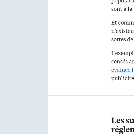
sont à la
Et comme 
n’existen
sortes de
L’exempl
censés am
évaluée l
publicité
Les s
régle