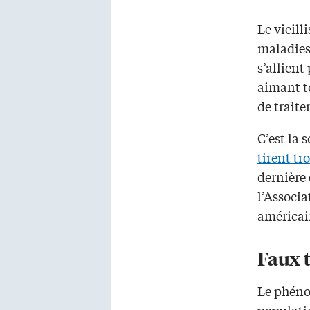
Le vieill
maladies
s’allient
aimant t
de trait
C’est la
tirent tr
dernière
l’Associ
américai
Faux 
Le phéno
populatio