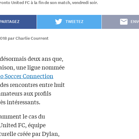
ronto United FC à la fin de son match, vendredi soir.
PARTAGEZ
TWEETEZ
ENV
2018 par Charlie Courrent
t désormais deux ans que,
aison, une ligue nommée
o Soccer Connection
des rencontres entre huit
amateurs aux profils
rès intéressants.
tamment le cas du
United FC, équipe
urelle créée par Dylan,