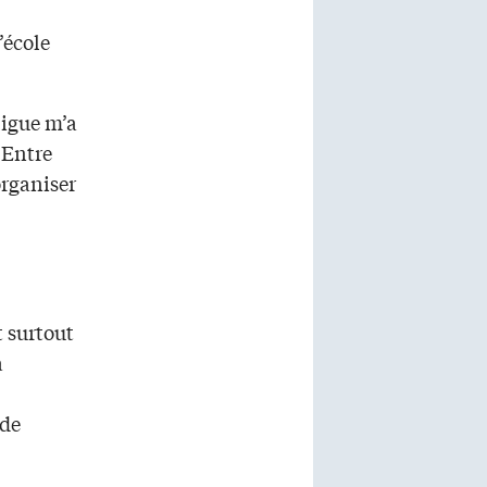
’école
ligue m’a
 Entre
organiser
t surtout
a
 de