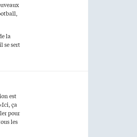
ouveaux
otball,
de la
 se sert
ion est
Ici, ça
ler pour
ous les