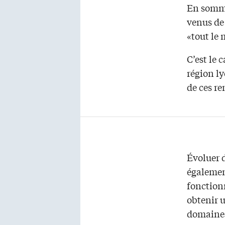
En somme
venus de 
«tout le
C’est le
région ly
de ces re
Évoluer 
également
fonction
obtenir u
domaines