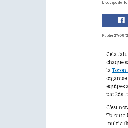
L'équipe du To
Publié 27/08/
Cela fai
chaque s
la
Toront
organise 
équipes 
parfois t
C’est no
Toronto 
multicult