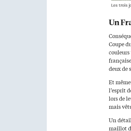
Les trois 
Un Fra
Conséquen
Coupe du
couleurs 
française
deux de s
Et même s
l’esprit 
lors de l
mais vêtu
Un détai
maillot d