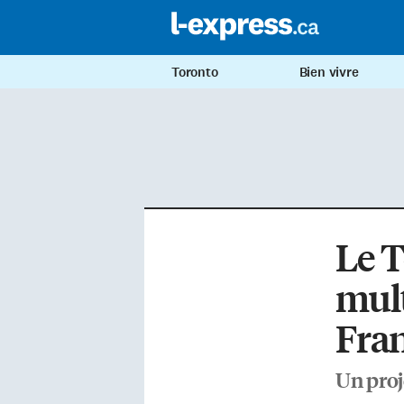
Toronto
Bien vivre
Le T
mult
Fran
Un proj