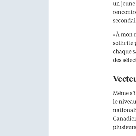
un jeune 
rencontr
secondair
«À mon re
sollicité
chaque s
des sélec
Vecteu
Même s’il
le niveau
national
Canadien
plusieurs