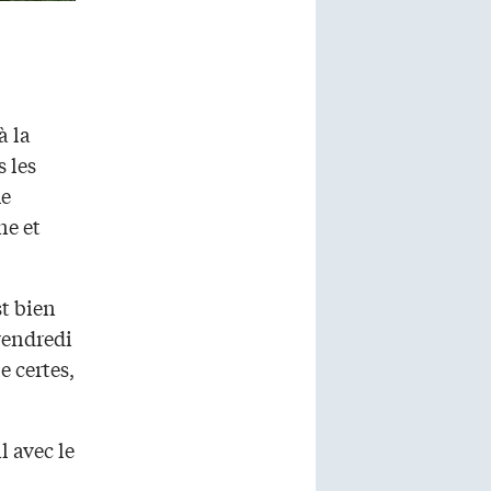
à la
 les
he
ne et
st bien
 vendredi
e certes,
l avec le