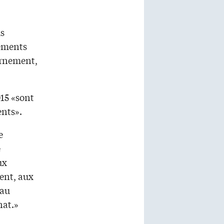
us
ements
ernement,
15 «sont
ents».
e
e
ux
ent, aux
 au
nat.»