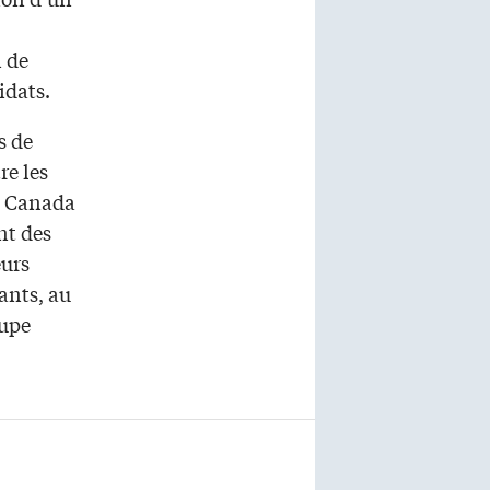
 de
idats.
s de
re les
du Canada
nt des
eurs
ants, au
oupe