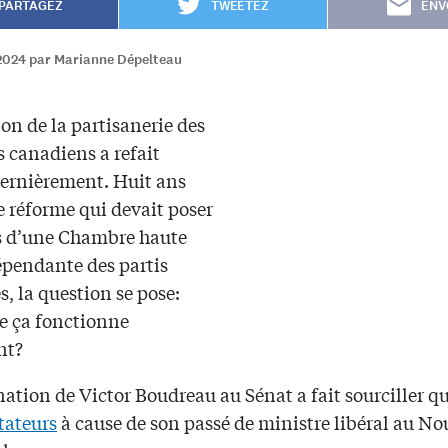
PARTAGEZ
TWEETEZ
ENV
2024 par Marianne Dépelteau
on de la partisanerie des
 canadiens a refait
dernièrement. Huit ans
e réforme qui devait poser
ns d’une Chambre haute
épendante des partis
s, la question se pose:
ue ça fonctionne
nt?
ation de Victor Boudreau au Sénat a fait sourciller q
ateurs
à cause de son passé de ministre libéral au N