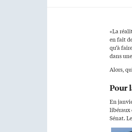
«La réali
en fait 
qu’à fair
dans une 
Alors, q
Pour l
En janvi
libéraux 
Sénat. L