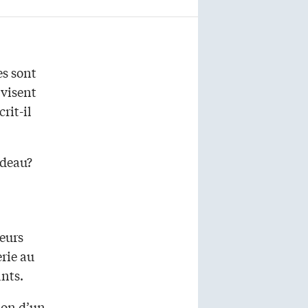
es sont
 visent
rit-il
udeau?
eurs
erie au
nts.
ion d’un