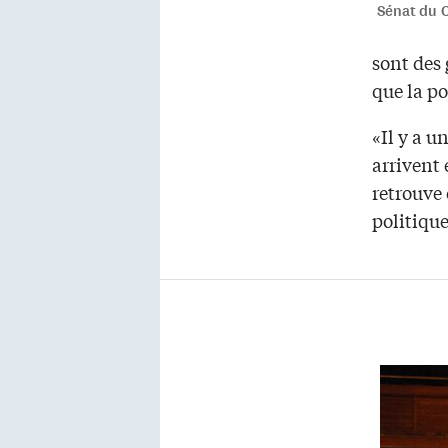
Sénat du 
sont des 
que la po
«Il y a u
arrivent 
retrouve
politique