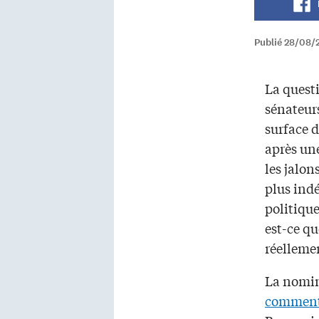
Publié 28/08/
La questi
sénateurs
surface 
après un
les jalo
plus ind
politique
est-ce q
réelleme
La nomin
comment