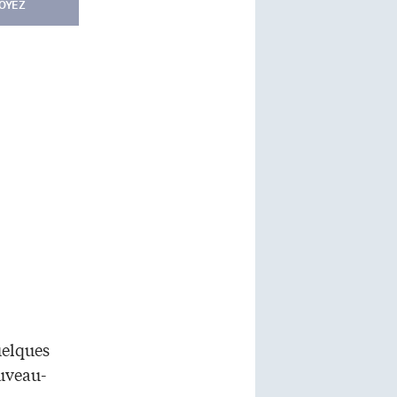
OYEZ
uelques
ouveau-