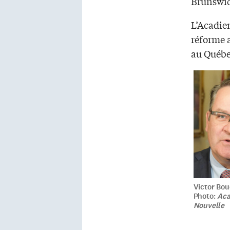
Brunswic
L’Acadien
réforme a
au Québe
Victor Bou
Photo:
Aca
Nouvelle