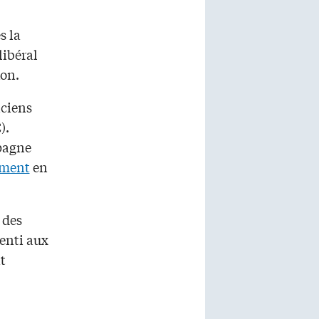
s la
libéral
kon.
nciens
).
mpagne
ément
en
 des
enti aux
t