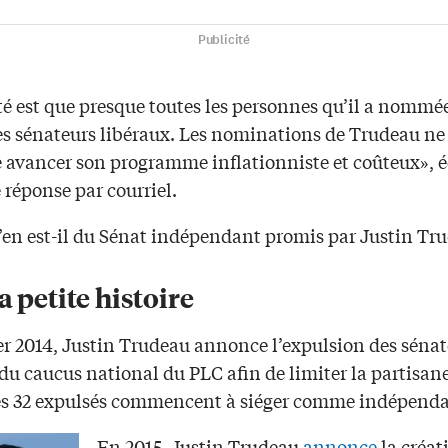
Publicité
té est que presque toutes les personnes qu’il a nommé
des sénateurs libéraux. Les nominations de Trudeau ne
e avancer son programme inflationniste et coûteux», éc
réponse par courriel.
u’en est-il du Sénat indépendant promis par Justin Tr
a petite histoire
er 2014, Justin Trudeau annonce l’expulsion des sénat
du caucus national du PLC afin de limiter la partisan
es 32 expulsés commencent à siéger comme indépenda
En 2015, Justin Trudeau
annonce
la créat