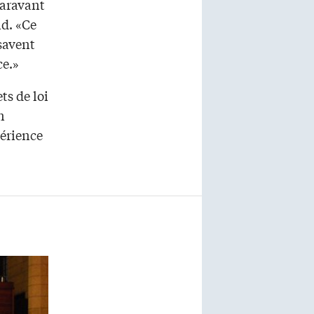
paravant
nd. «Ce
 savent
ce.»
ts de loi
n
périence