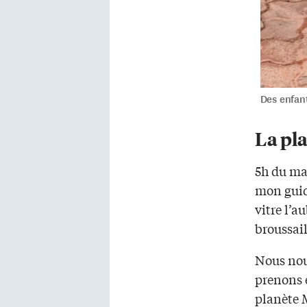
Des enfant
La pl
5h du mat
mon guide
vitre l’a
broussail
Nous nou
prenons e
planète 