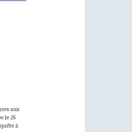
erres aux
e le 25
pprête à