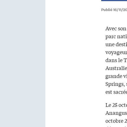
Publié 16/11/2
Avec son
parc nat
une dest
voyageur
dans le T
Australie
grande vi
Springs, 
est sacré
Le 25 oct
Anangus, 
octobre 2