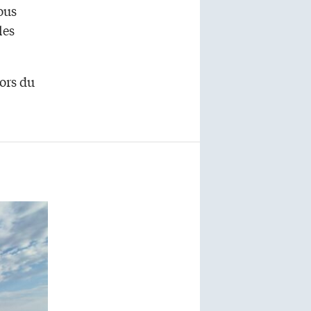
ous
les
ors du