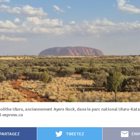
olithe Uluru, anciennement Ayers Rock, dans le parc national Uluru-Kata
 l-express.ca
PARTAGEZ
TWEETEZ
ENV