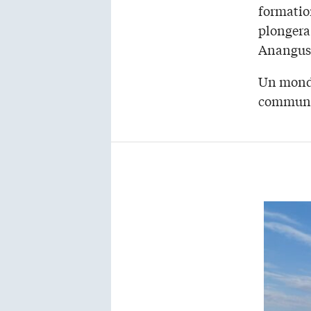
formatio
plongera 
Anangus 
Un monde
commun d