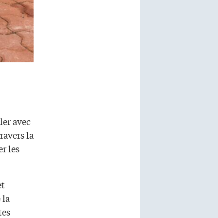
ler avec
ravers la
er les
et
 la
tes