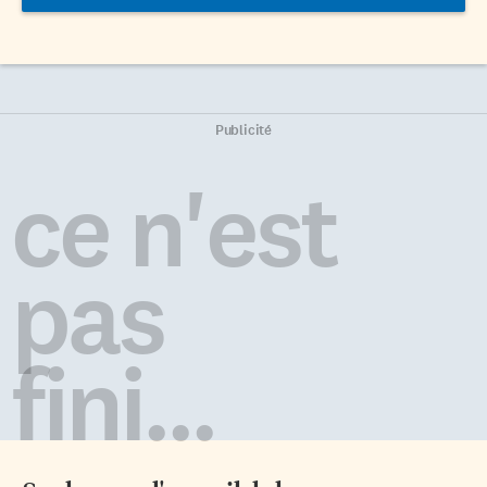
Publicité
ce n'est
pas
fini...