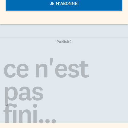
Publicité
ce n'est
pas
fini...