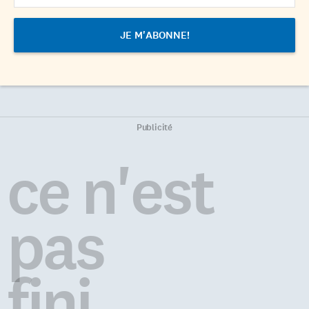
Publicité
ce n'est
pas
fini...