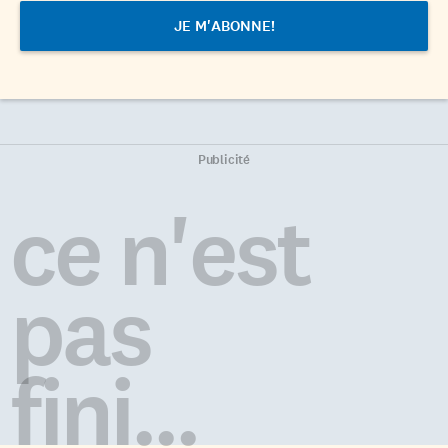
Publicité
ce n'est
pas
fini...