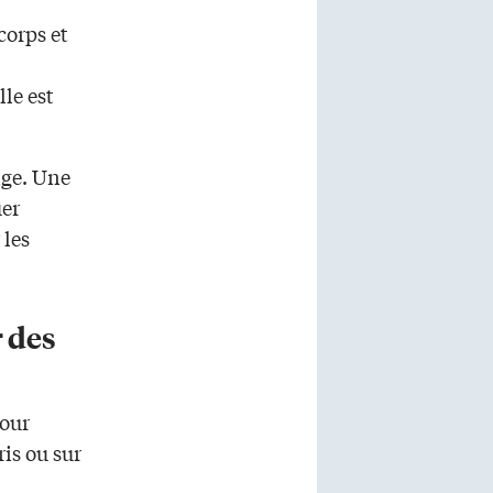
corps et
le est
âge. Une
uer
 les
r des
pour
ris ou sur