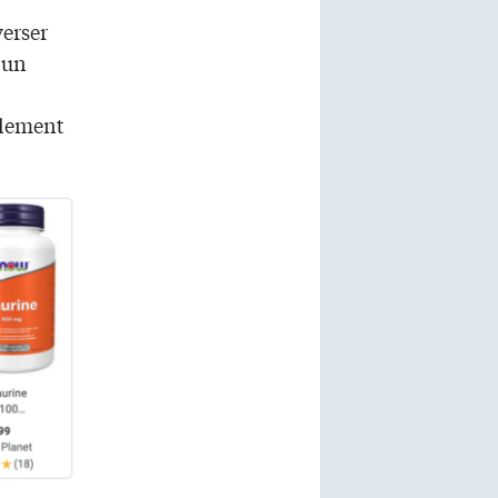
verser
 un
plement