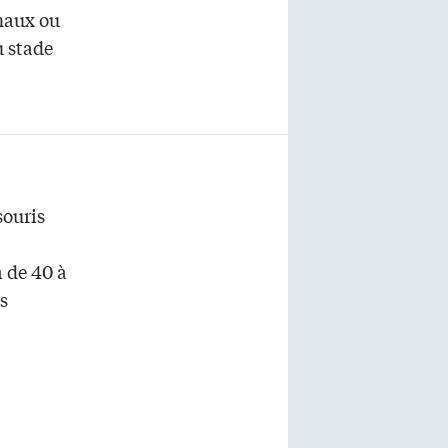
maux ou
u stade
souris
 de 40 à
s