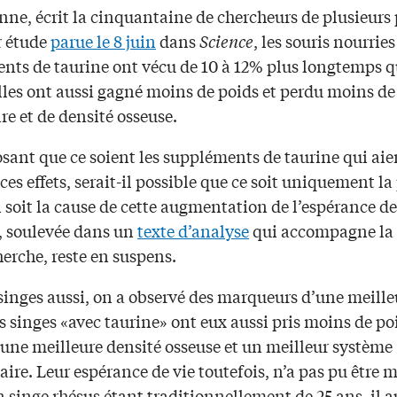
ne, écrit la cinquantaine de chercheurs de plusieurs 
r étude
parue le 8 juin
dans
Science
, les souris nourrie
nts de taurine ont vécu de 10 à 12% plus longtemps q
Elles ont aussi gagné moins de poids et perdu moins d
e et de densité osseuse.
sant que ce soient les suppléments de taurine qui aie
ces effets, serait-il possible que ce soit uniquement la
 soit la cause de cette augmentation de l’espérance de
, soulevée dans un
texte d’analyse
qui accompagne la 
herche, reste en suspens.
singes aussi, on a observé des marqueurs d’une meille
s singes «avec taurine» ont eux aussi pris moins de po
 une meilleure densité osseuse et un meilleur système
re. Leur espérance de vie toutefois, n’a pas pu être m
n singe rhésus étant traditionnellement de 25 ans, il a