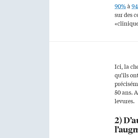
90%
à
9
sur des c
«cliniqu
Ici, la c
qu’ils o
précisém
50 ans. A
levures.
2) D’a
l’augm