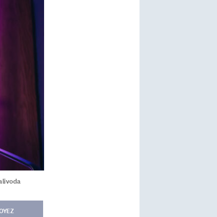
alivoda
OYEZ