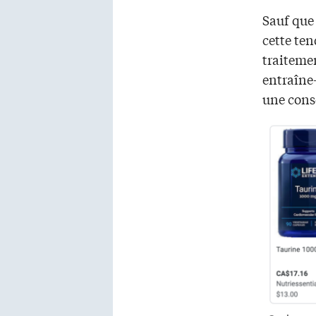
Sauf que 
cette te
traitemen
entraîne-
une con