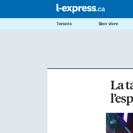
Toronto
Bien vivre
La t
l’es