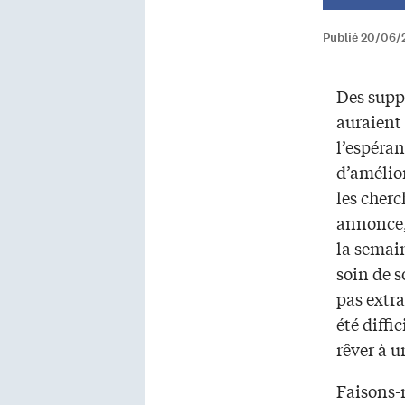
Publié 20/06/
Des supp
auraient 
l’espéran
d’amélior
les cherc
annonce
la semain
soin de s
pas extra
été diffi
rêver à u
Faisons-