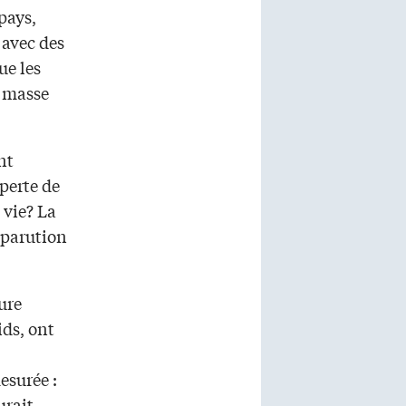
pays,
s avec des
ue les
e masse
nt
 perte de
 vie? La
parution
ure
ids, ont
esurée :
urait