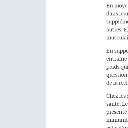
En moyen
dans leu
suppléme
autres. 
musculair
En suppo
entraîné 
poids qui
question
de la rec
Chez les 
santé. Le
présenté
immunitai
celle d’u