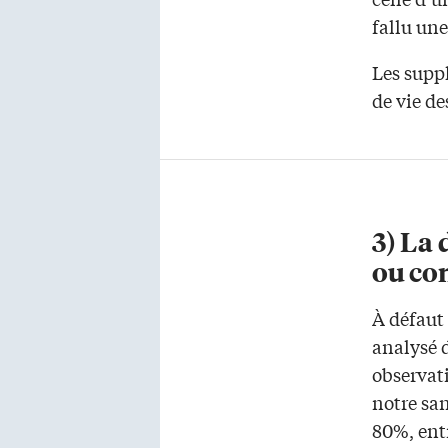
fallu un
Les suppl
de vie de
3) La 
ou co
À défaut 
analysé 
observat
notre san
80%, entr