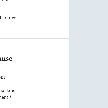
 la durée
cause
ont
aux dans
ment à