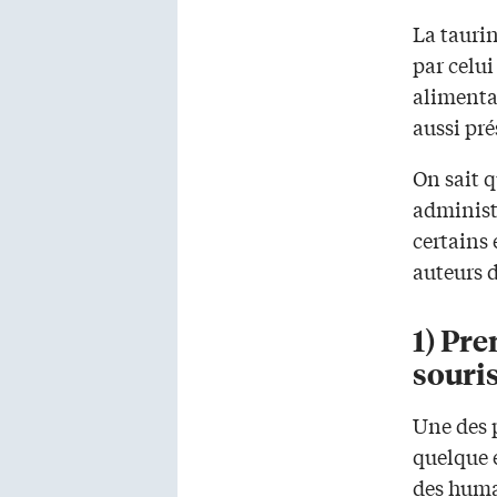
La tauri
par celu
alimentat
aussi pré
On sait q
administ
certains 
auteurs d
1) Pre
souri
Une des 
quelque é
des huma