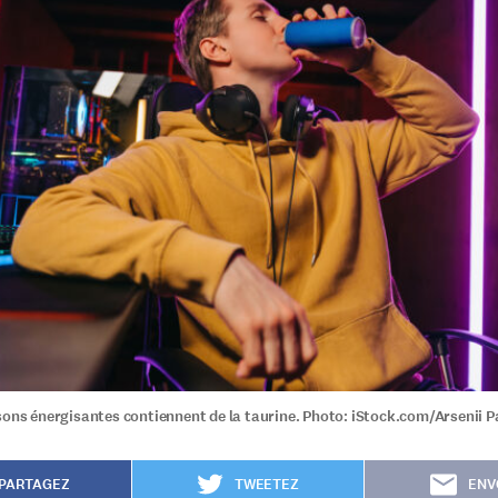
sons énergisantes contiennent de la taurine. Photo: iStock.com/Arsenii P
PARTAGEZ
TWEETEZ
ENV