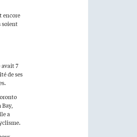
t encore
 soient
 avait 7
té de ses
es.
Toronto
h Bay,
lle a
cyclisme.
 pour