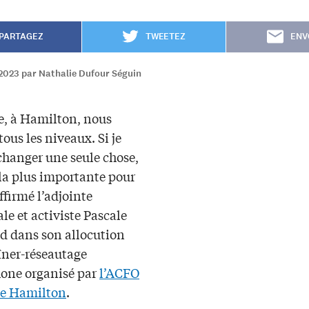
PARTAGEZ
TWEETEZ
ENV
2023 par Nathalie Dufour Séguin
e, à Hamilton, nous
 tous les niveaux. Si je
changer une seule chose,
 la plus importante pour
ffirmé l’adjointe
e et activiste Pascale
 dans son allocution
îner-réseautage
one organisé par
l’ACFO
le Hamilton
.