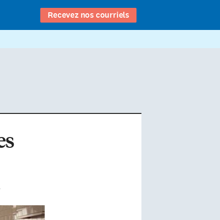
Recevez nos courriels
es
d