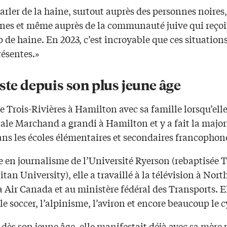
parler de la haine, surtout auprès des personnes noires,
nes et même auprès de la communauté juive qui reçoi
de haine. En 2023, c’est incroyable que ces situations
résentes.»
ste depuis son plus jeune âge
e Trois-Rivières à Hamilton avec sa famille lorsqu’elle
ale Marchand a grandi à Hamilton et y a fait la majori
ans les écoles élémentaires et secondaires francophon
 en journalisme de l’Université Ryerson (rebaptisée 
tan University), elle a travaillé à la télévision à Nort
à Air Canada et au ministère fédéral des Transports. E
le soccer, l’alpinisme, l’aviron et encore beaucoup le 
 dès son jeune âge, elle manifestait déjà avec sa mère