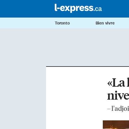
Toronto
Bien vivre
«La 
niv
– l'adj