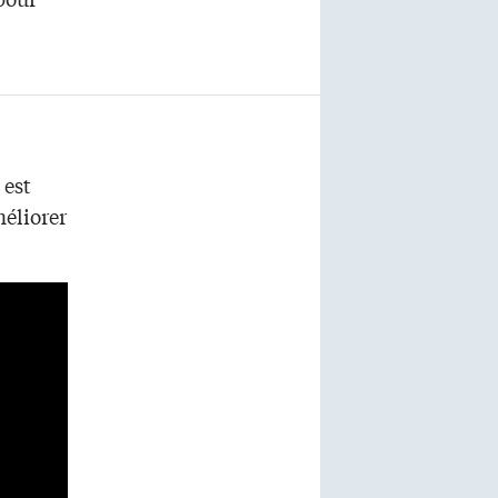
 est
éliorer