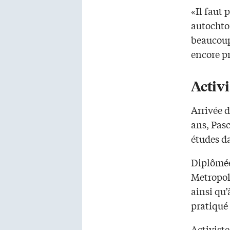
«Il faut 
autochto
beaucoup 
encore p
Activi
Arrivée d
ans, Pasc
études d
Diplômée
Metropoli
ainsi qu’
pratiqué 
Activiste