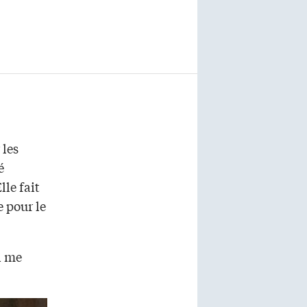
les
é
lle fait
 pour le
i me