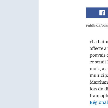
Publié 03/03/
«La hain
affecte à
pouvais 
ce serait
moi», a a
municipal
Marchand
lors du d
francoph
Régiona