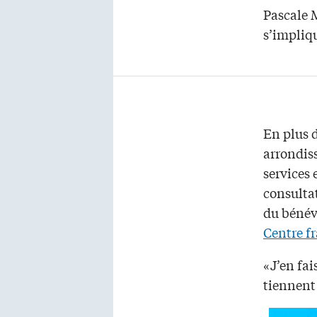
Pascale 
s’impliq
En plus d
arrondis
services 
consultat
du bénév
Centre f
«J’en fai
tiennent 