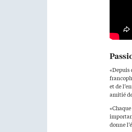
Passio
«Depuis q
francopho
et de l’
amitié de
«Chaque f
important
donne l’é