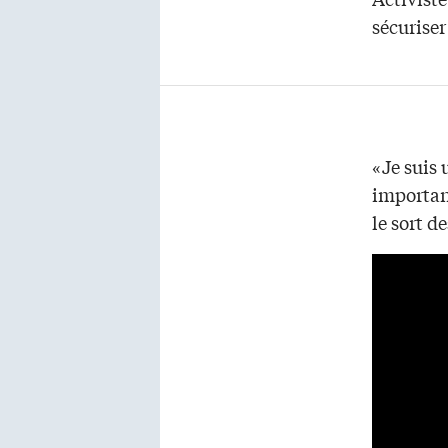
sécuriser
«Je suis 
importan
le sort d