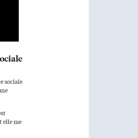
ociale
ce sociale
une
est
t elle me