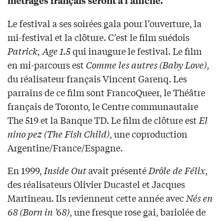
métrages français seront à l’affiche.
Le festival a ses soirées gala pour l’ouverture, la
mi-festival et la clôture. C’est le film suédois
Patrick, Age 1.5
qui inaugure le festival. Le film
en mi-parcours est
Comme les autres (Baby Love)
,
du réalisateur français Vincent Garenq. Les
parrains de ce film sont FrancoQueer, le Théâtre
français de Toronto, le Centre communautaire
The 519 et la Banque TD. Le film de clôture est
El
nino pez (The Fish Child)
, une coproduction
Argentine/France/Espagne.
En 1999,
Inside Out
avait présenté
Drôle de Félix
,
des réalisateurs Olivier Ducastel et Jacques
Martineau. Ils reviennent cette année avec
Nés en
68 (Born in ’68)
, une fresque rose gai, bariolée de