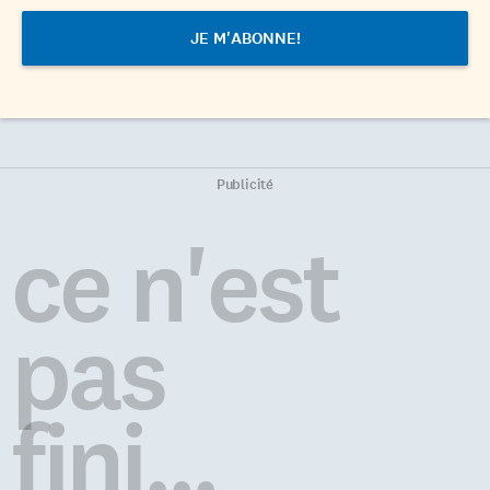
Publicité
ce n'est
pas
fini...