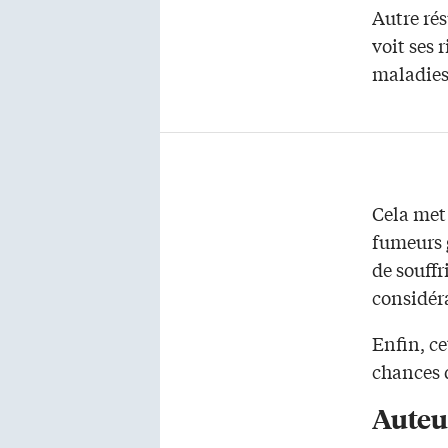
Autre ré
voit ses
maladies
Cela met 
fumeurs g
de souffr
considér
Enfin, c
chances 
Auteu