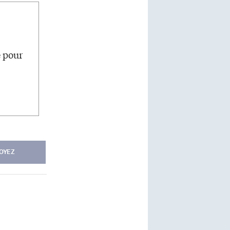
e pour
OYEZ