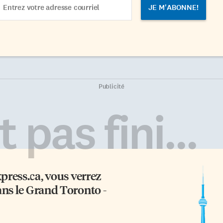
dress
Publicité
 pas fini...
xpress.ca
, vous verrez
ans le Grand Toronto -