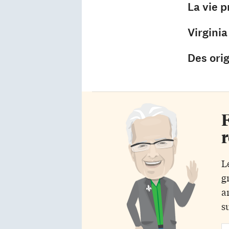
La vie p
Virginia
Des ori
F
r
L
g
a
s
Em