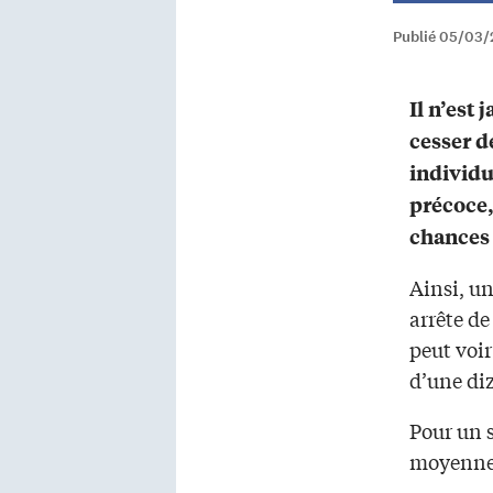
Publié 05/03/
Il n’est 
cesser d
individu
précoce,
chances 
Ainsi, u
arrête d
peut voi
d’une di
Pour un s
moyenne,