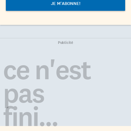
Publicité
ce n'est
pas
fini...