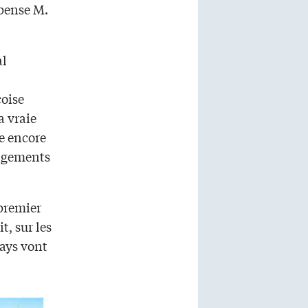
pense M.
al
coise
a vraie
re encore
angements
 premier
, sur les
pays vont