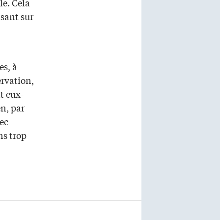
le. Cela
asant sur
es, à
rvation,
t eux-
n, par
ec
ns trop