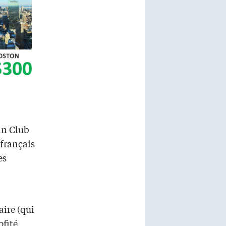
an Club
 français
es
ire (qui
ofité