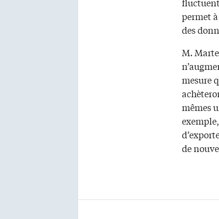
fluctuen
permet à
des donné
M. Martel
n’augmen
mesure q
achèteron
mêmes un
exemple,
d’exporte
de nouvel