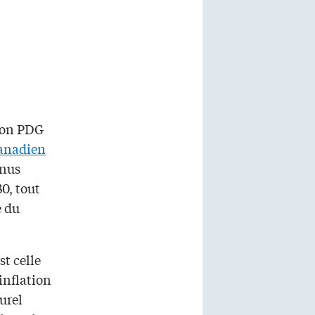
 son PDG
anadien
enus
30, tout
e du
st celle
’inflation
urel