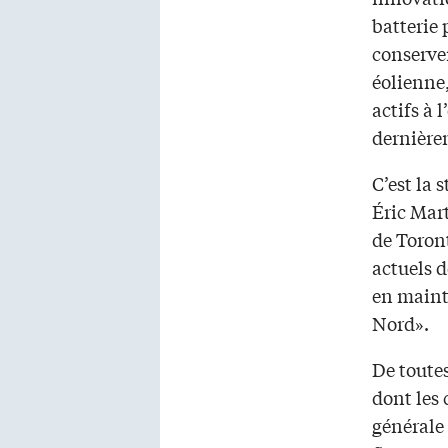
batterie
conserver
éolienne,
actifs à 
dernièrem
C’est la 
Éric Mart
de Toront
actuels d
en mainte
Nord».
De toutes
dont les 
générale 