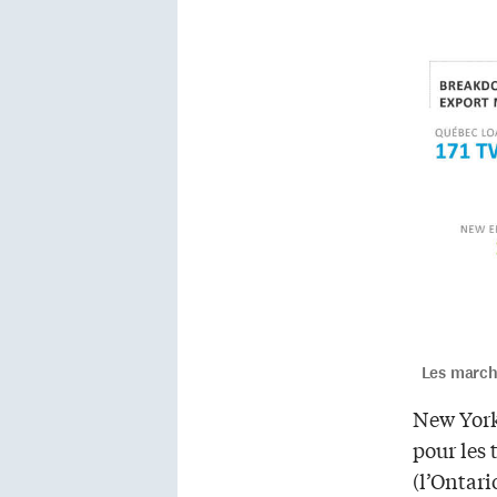
Les marché
New York 
pour les 
(l’Ontari