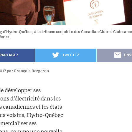
dg d'Hydro-Québec, à la tribune conjointe des Canadian Club et Club cana
évrier.
PARTAGEZ
TWEETEZ
ENV
2017 par François Bergeron
de développer ses
ons d’électricité dans les
 canadiennes et les états
ns voisins, Hydro-Québec
mercialiser ses
ons, comme une nouvelle