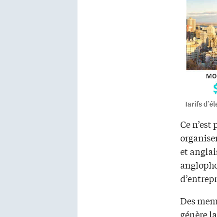
Tarifs d’é
Ce n’est 
organise
et anglai
anglopho
d’entrepr
Des memb
génère la