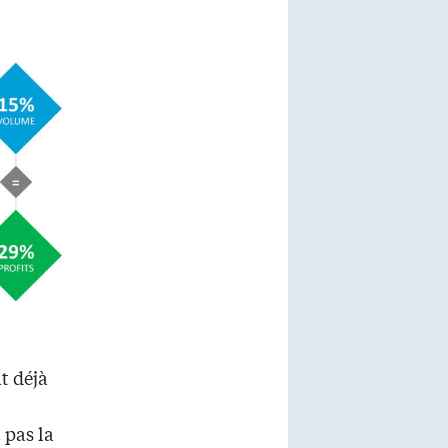
t déjà
 pas la