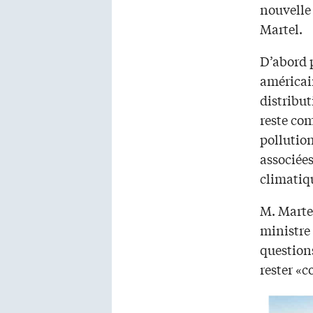
nouvelle
Martel.
D’abord p
américai
distribut
reste com
pollution
associée
climatiq
M. Martel
ministre 
questions
rester «c