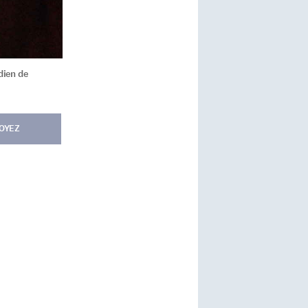
dien de
OYEZ