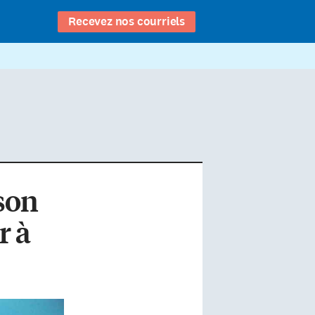
Recevez nos courriels
son
r à