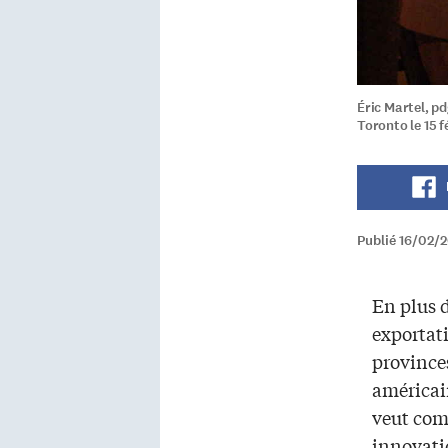
Éric Martel, p
Toronto le 15 f
Publié 16/02/
En plus 
exportati
provinces
américai
veut com
innovati