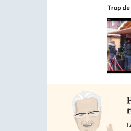
Trop de 
F
r
L