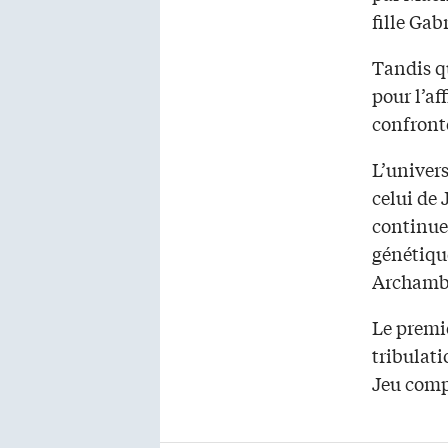
fille Gab
Tandis q
pour l’af
confronté
L’univer
celui de 
continue
génétique
Archamb
Le premie
tribulat
Jeu compu