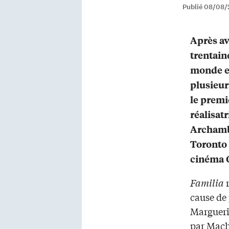
Publié 08/08/
Après av
trentaine
monde et
plusieur
le premi
réalisat
Archamba
Toronto 
cinéma 
Familia
r
cause de 
Margueri
par Mach