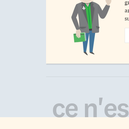
g
a
s
Em
Ad
ce n'est