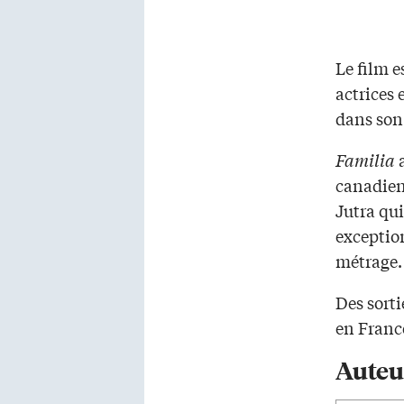
Le film e
actrices
dans son
Familia
canadien 
Jutra qui
exception
métrage.
Des sorti
en France
Auteu