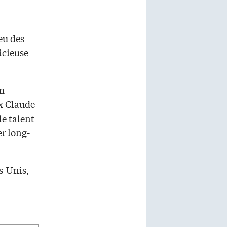
eu des
icieuse
lm
ix Claude-
le talent
er long-
ts-Unis,