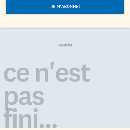
Publicité
ce n'est
pas
fini...