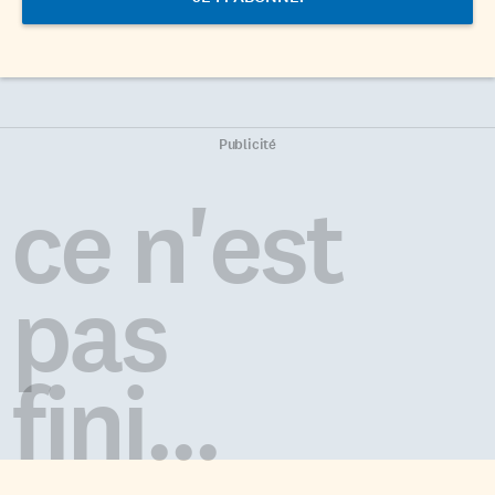
Publicité
ce n'est
pas
fini...