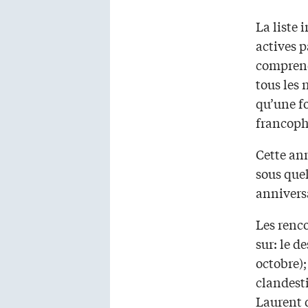
La liste
actives 
comprend
tous les 
qu’une fo
francopho
Cette ann
sous quel
annivers
Les renc
sur: le d
octobre);
clandest
Laurent d