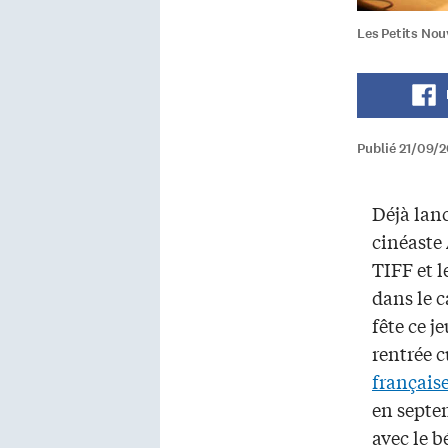
Les Petits Nouv
Publié 21/09/
Déjà lanc
cinéaste
TIFF et l
dans le 
fête ce j
rentrée c
français
en septe
avec le b