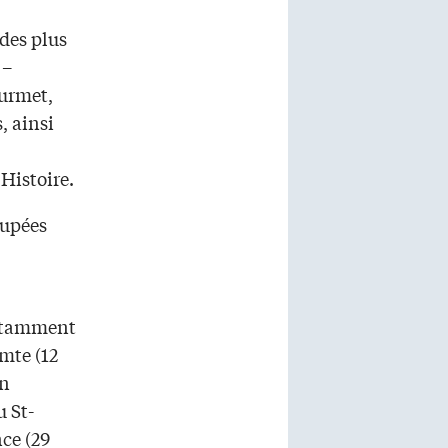
des plus
 –
ourmet,
, ainsi
’Histoire.
oupées
notamment
omte (12
on
u St-
ce (29