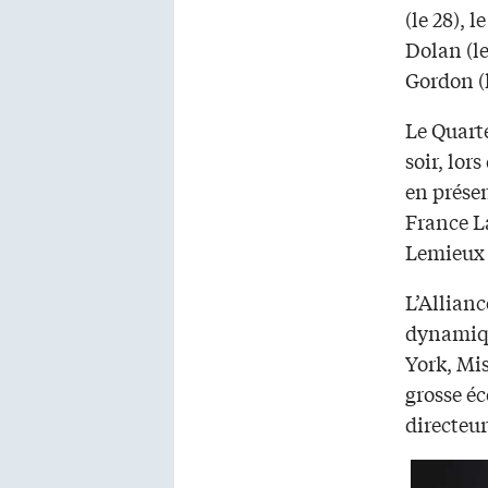
(le 28), l
Dolan (l
Gordon (l
Le Quart
soir, lor
en prése
France L
Lemieux 
L’Allianc
dynamiqu
York, Mis
grosse é
directeur