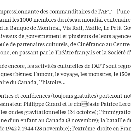
 impressionnante des commanditaires de l’AFT – l’une 
parmi les 1000 membres du réseau mondial centenaire
 la Banque de Montréal, Via Rail, Maille, Le Petit G
niveaux de gouvernement et plusieurs de leurs agences
ule de partenaires culturels, de Cinéfranco au Centre
ne, en passant par le Théâtre français et la Société d
ée encore, les activités culturelles de l’AFT sont regr
ques thèmes: l’amour, le voyage, les monstres, le 150e
aire du Canada, l’histoire…
ontres et conférences (toujours gratuites) porteront 
essinateur Philippe Girard et le cinéaste Patrice Lec
 les ondes gravitationnelles (24 octobre); l’immigrati
ine d’un enfant au Canada (3 novembre); la bataille d
e 1942 à 1944 (23 novembre); l’extrême-droite en Fran