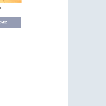
T.
OYEZ