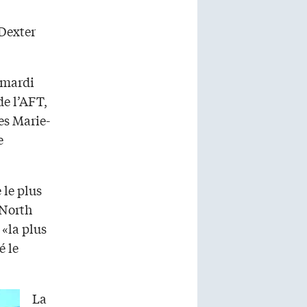
Dexter
 mardi
de l’AFT,
es Marie-
e
 le plus
 North
 «la plus
é le
La