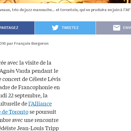
eaux, trio de jazz manouche... et torontois, qui se produira en juin à l'AF
PARTAGEZ
TWEETEZ
ENV
2016 par François Bergeron
ée avec la visite de la
 Agnès Varda pendant le
e concert de Céleste Lévis
cadre de Francophonie en
eudi 22 septembre, la
ulturelle de
l’Alliance
e de Toronto
se poursuit
mbre avec une rencontre
édéiste Jean-Louis Tripp