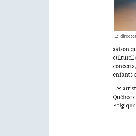
Le directeu
saison qu
culturel
concerts,
enfants e
Les artis
Québec et
Belgique,