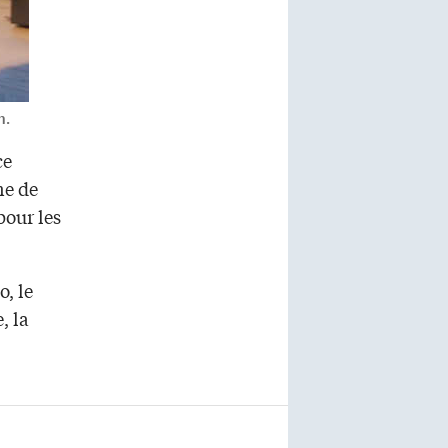
n.
ce
ne de
pour les
o, le
, la