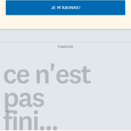
Publicité
ce n'est
pas
fini...