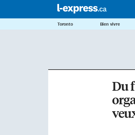
Toronto
Bien vivre
Du f
org
veux