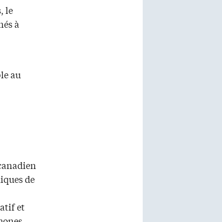
, le
nés à
ble au
canadien
miques de
tif et
hones