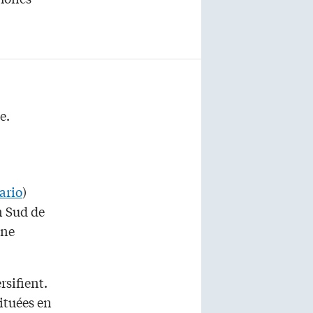
e.
ario
)
n Sud de
ène
rsifient.
ituées en