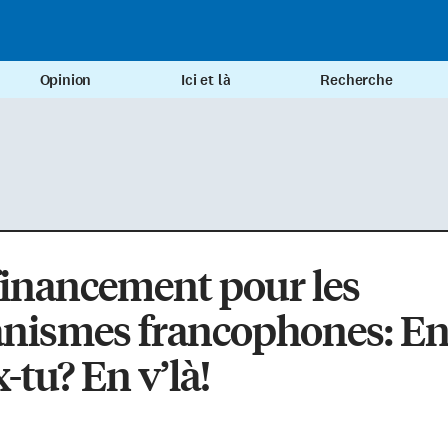
Opinion
Ici et là
Recherche
inancement pour les
anismes francophones: E
-tu? En v’là!