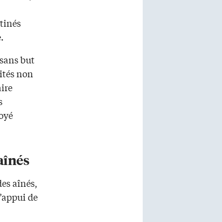
tinés
.
sans but
vités non
ire
s
oyé
aînés
des aînés,
’appui de