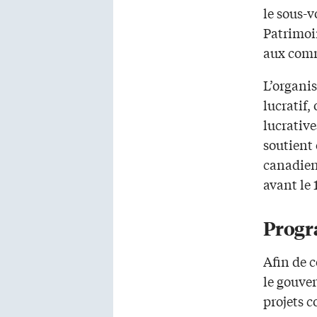
le sous-v
Patrimoi
aux comm
L’organi
lucratif,
lucrativ
soutient 
canadien
avant le 
Progr
Afin de c
le gouve
projets 