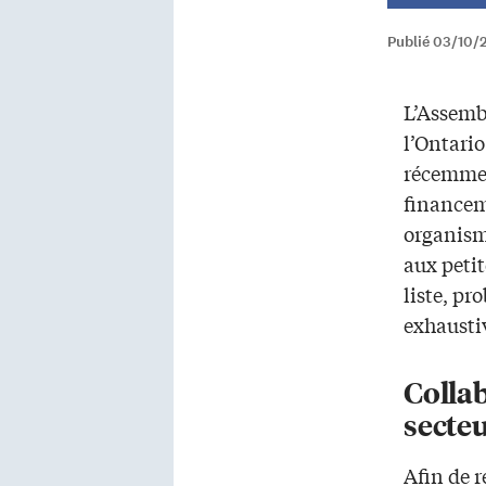
Publié 03/10/
L’Assemb
l’Ontario
récemmen
financem
organism
aux petit
liste, p
exhausti
Collab
secte
Afin de 