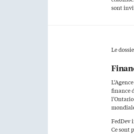
sont inv
Le dossi
Finan
L’Agence
finance 
l’Ontario
mondial
FedDev in
Ce sont p