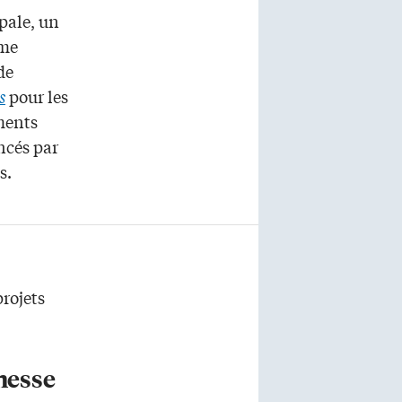
pale, un
sme
de
s
pour les
ments
ncés par
s.
rojets
nesse