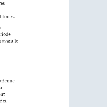
res
chtones.
r
ériode
 avant le
arienne
la
ent
é et