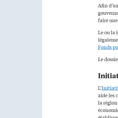
Afin d’am
gouverne
faire un
Le ou la 
légalemen
Fonds pou
Le dossie
Initi
L’
Initia
aide les
la régio
économiq
établiss