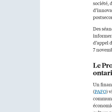
société, 
d’innova
postseco
Des séan
informer
d’appel 
7 novemb
Le Pr
ontar
Un finan
(
PAFO
) 
communa
économiq