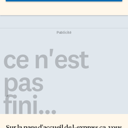
Publicité
ce n'est
pas
fini...
Sur la page d'accueil de
l-express.ca
, vous