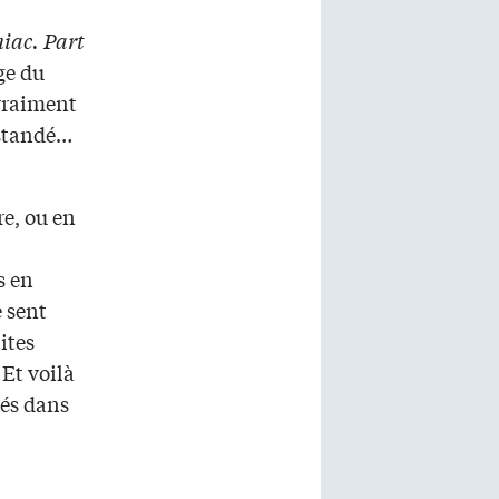
hiac. Part
ge du
 vraiment
s standé…
re, ou en
s en
e sent
ites
 Et voilà
gés dans