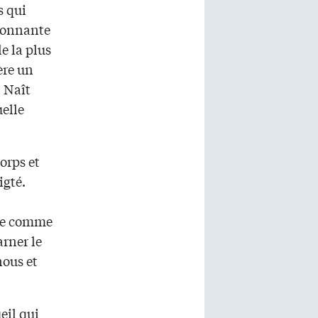
s qui
étonnante
e la plus
ère un
 Naît
uelle
corps et
igté.
ile comme
arner le
nous et
eil qui