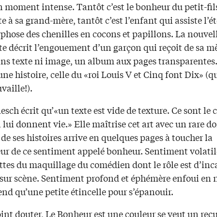
n moment intense. Tantôt c’est le bonheur du petit-fil
te à sa grand-mère, tantôt c’est l’enfant qui assiste l’
hose des chenilles en cocons et papillons. La nouvell
te décrit l’engouement d’un garçon qui reçoit de sa m
ns texte ni image, un album aux pages transparentes.
une histoire, celle du «roi Louis V et Cinq font Dix» (q
vaille!).
esch écrit qu’«un texte est vide de texture. Ce sont le 
 lui donnent vie.» Elle maîtrise cet art avec un rare do
e ses histoires arrive en quelques pages à toucher la
ur de ce sentiment appelé bonheur. Sentiment volat
ettes du maquillage du comédien dont le rôle est d’inc
sur scène. Sentiment profond et éphémère enfoui en 
end qu’une petite étincelle pour s’épanouir.
int douter, Le Bonheur est une couleur se veut un recu