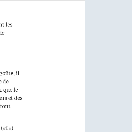
nt les
de
goûte, il
e de
r que le
urs et des
 font
(«il»)