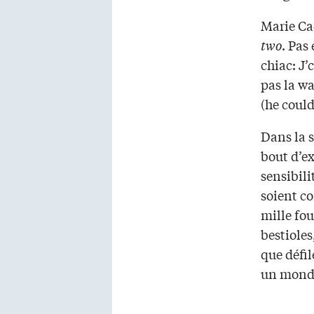
Marie Ca
two
. Pas
chiac: J’
pas la wa
(he could
Dans la s
bout d’ex
sensibili
soient co
mille fou
bestioles
que défi
un monde