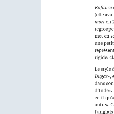
Enfance e
(elle ava
mort
en 2
regroupe
met en sc
une petit
représent
rigide: cl
Le style 
Dugas
», 
dans son 
d’Inde».
écrit qu’
autre». C
l’anglais