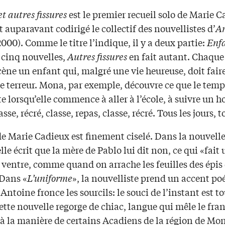
t autres fissures
est le premier recueil solo de Marie 
it auparavant codirigé le collectif des nouvellistes d’
A
000). Comme le titre l’indique, il y a deux partie:
Enf
 cinq nouvelles,
Autres fissures
en fait autant. Chaque
ène un enfant qui, malgré une vie heureuse, doit faire
e terreur. Mona, par exemple, découvre ce que le temp
e lorsqu’elle commence à aller à l’école, à suivre un h
asse, récré, classe, repas, classe, récré. Tous les jours, 
de Marie Cadieux est finement ciselé. Dans la nouvelle
elle écrit que la mère de Pablo lui dit non, ce qui «fait 
ventre, comme quand on arrache les feuilles des épis 
 Dans «
L’uniforme
», la nouvelliste prend un accent po
«Antoine fronce les sourcils: le souci de l’instant est t
ette nouvelle regorge de chiac, langue qui mêle le fran
 à la manière de certains Acadiens de la région de Mo