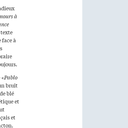
Cadieux
mours à
ance
 texte
 face à
s
oraire
toujours.
 «
Pablo
un bruit
de blé
étique et
out
çais et
ncton.