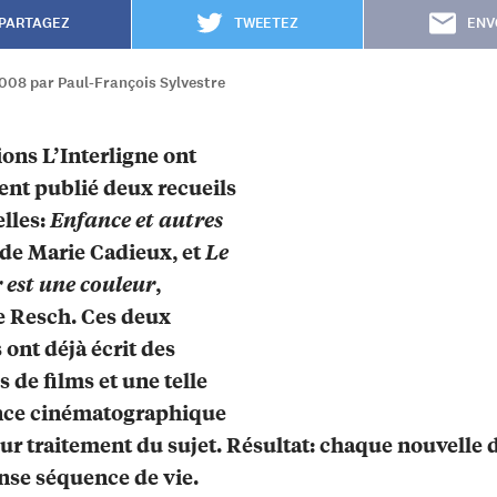
PARTAGEZ
TWEETEZ
ENV
2008 par Paul-François Sylvestre
ions L’Interligne ont
nt publié deux recueils
lles:
Enfance et autres
 de Marie Cadieux, et
Le
est une couleur
,
e Resch. Ces deux
 ont déjà écrit des
s de films et une telle
nce cinématographique
eur traitement du sujet. Résultat: chaque nouvelle 
nse séquence de vie.