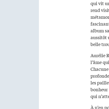
qui vit u
rend visi
métamorp
fascinan
album sa
aussitôt 
belle trou
Aurélie R
l’âme qui
Chacune d
profonde
les paill
bonheur 
qui n’att
À n’en po