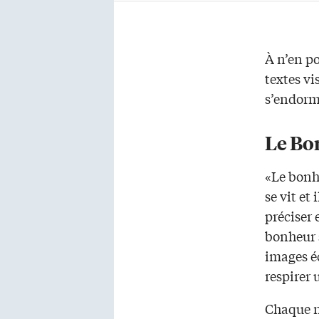
À n’en p
textes v
s’endorm
Le Bo
«Le bonhe
se vit et
préciser 
bonheur s
images éc
respirer 
Chaque n