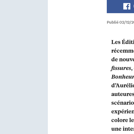
Publié 02/12/
Les Édit
récemme
de nouve
fissures
,
Bonheur 
d’Auréli
auteures
scénario
expérie
colore l
une inte