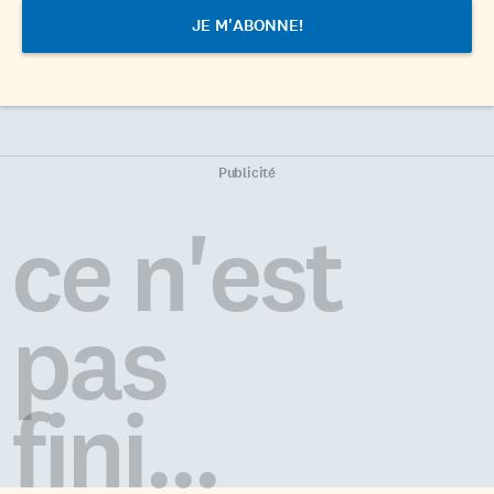
Publicité
ce n'est
pas
fini...