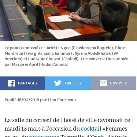
Le panel composé de : Arlette Ngun (Flawless ma lingerie), Diane
Montreuil (Two girls and a hammer) , Syrine Abdelkhalek (SA
interiors) et Ludiwine Clouzot (Ecolodi). Une conversation animée
par Marjorie April (Radio Canada)
PARTAGEZ
TWEETEZ
ENVOYEZ
Publié 15/03/2018 par Lina Fourneau
La salle du conseil de l’hôtel de ville rayonnait ce
mardi 13 mars à l’occasion du
cocktail
«Femmes
en or» du
programme
Tremplin d’Oasis. Animée