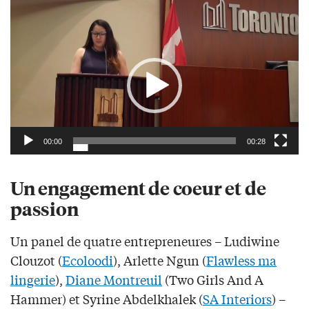
Video
Player
00:00
00:28
Un engagement de coeur et de
passion
Un panel de quatre entrepreneures – Ludiwine
Clouzot (
Ecoloodi
), Arlette Ngun (
Flawless ma
lingerie
),
Diane Montreuil
(Two Girls And A
Hammer) et Syrine Abdelkhalek (
SA Interiors
) –