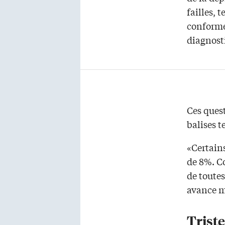
failles, 
conformes
diagnost
Ces ques
balises t
«Certains
de 8%. Co
de toutes
avance m
Trist