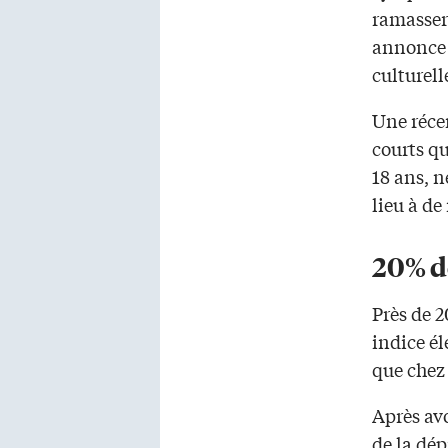
ramasser 
annonce 
culturell
Une récen
courts qu
18 ans, 
lieu à de
20% d
Près de 2
indice él
que chez 
Après avo
de la dép