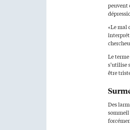
peuvent 
dépressi
«Le mal 
interprét
chercheu
Le terme
s’utilise
être tris
Surmé
Des larm
sommeil à
forcémen