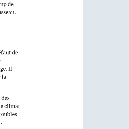
oup de
ousseau.
éfaut de
e
ge. Il
 la
s des
le climat
troubles
.