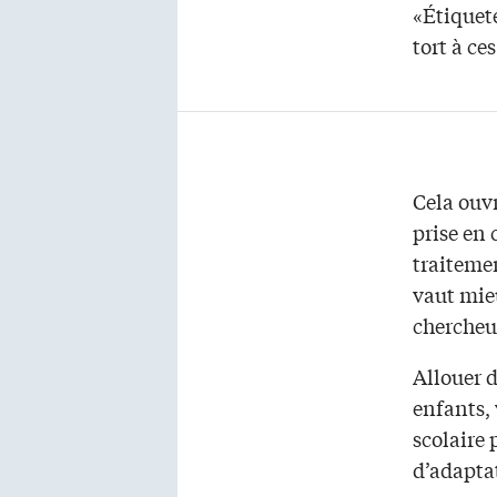
«Étiquet
tort à ce
Cela ouvr
prise en
traitemen
vaut mie
chercheu
Allouer d
enfants, 
scolaire 
d’adapta