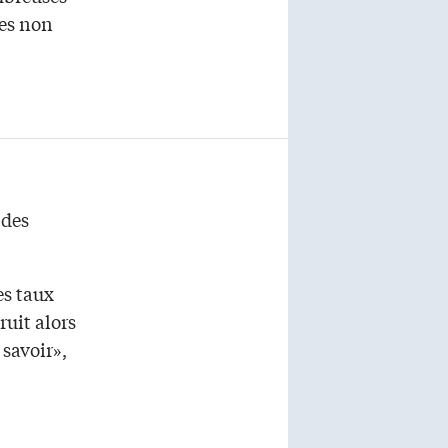
des non
 des
es taux
ruit alors
 savoir»,