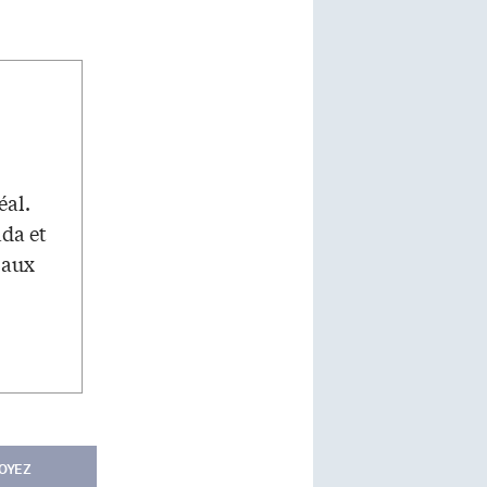
éal.
ada et
 aux
OYEZ