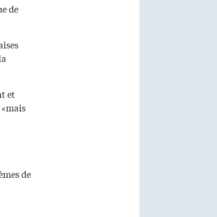
ue de
aises
la
t et
, «mais
lèmes de