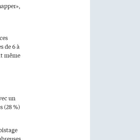
chapper»,
 ces
s de 6 à
ent même
avec un
s (28 %)
pistage
mbreuses