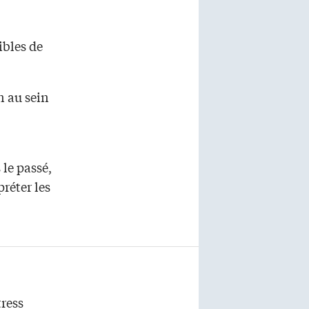
ibles de
n au sein
le passé,
réter les
tress