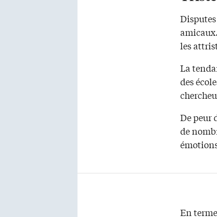
Disputes 
amicaux…
les attri
La tenda
des école
chercheu
De peur 
de nombre
émotions
En termes