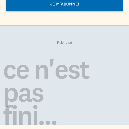
Publicité
ce n'est
pas
fini...