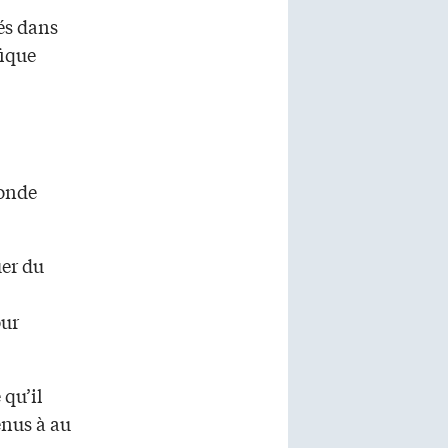
és dans
fique
’onde
uer du
our
 qu’il
enus à au