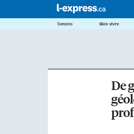
Toronto
Bien vivre
De g
géol
pro