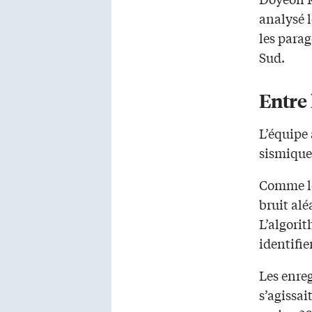
analysé 
les parag
Sud.
Entre 
L’équipe 
sismique
Comme les
bruit aléa
L’algorit
identifi
Les enreg
s’agissai