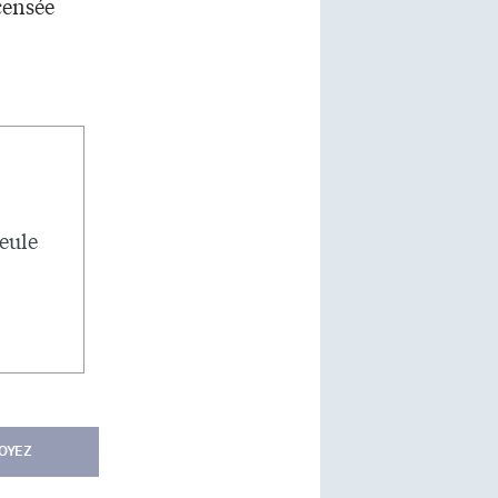
censée
seule
OYEZ