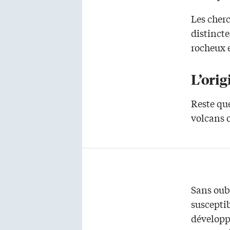
Les cher
distincte
rocheux e
L’orig
Reste que
volcans o
Sans oub
susceptib
développ