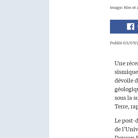
Image: Kim et 
Publié 03/07/
Une réce
sismique
dévoile 
géologiq
sous la s
Terre, ra
Le post-
de l’Uni
Doyeon K