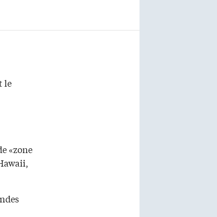
t le
de «zone
Hawaii,
ondes