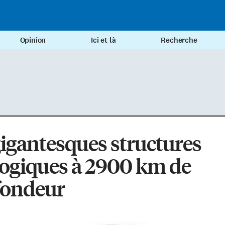
Opinion
Ici et là
Recherche
igantesques structures
ogiques à 2900 km de
fondeur