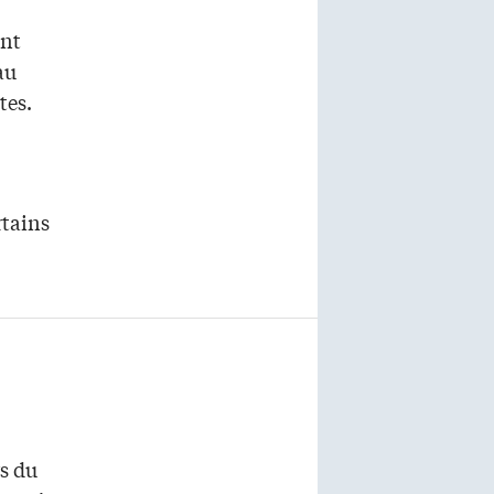
ent
au
tes.
rtains
s du