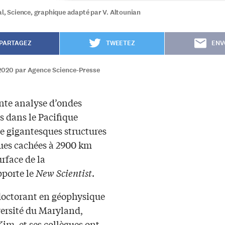
al, Science, graphique adapté par V. Altounian
PARTAGEZ
TWEETEZ
ENV
2020 par Agence Science-Presse
nte analyse d’ondes
s dans le Pacifique
de gigantesques structures
ues cachées à 2900 km
urface de la
pporte le
New Scientist
.
doctorant en géophysique
versité du Maryland,
im, et ses collègues ont