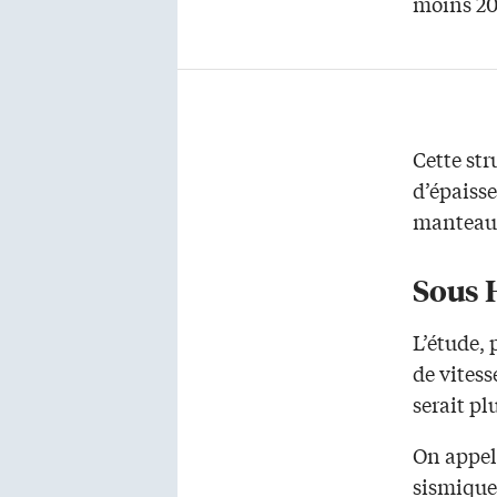
moins 200
Cette st
d’épaisse
manteau,
Sous 
L’étude,
de vites
serait pl
On appell
sismique