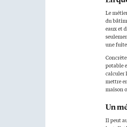
Le métier
du bâtim
eaux et d
seulemen
une fuite
Concrètem
potable e
calculer 
mettre en
maison o
Un mé
Il peut a