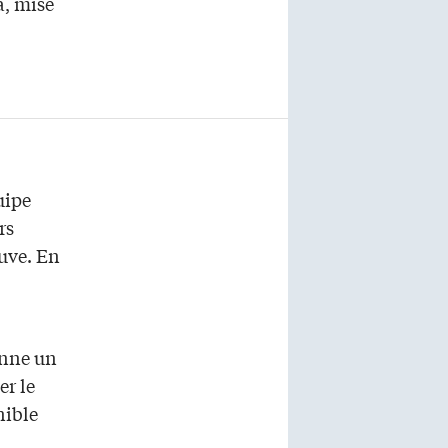
a, mise
uipe
rs
uve. En
onne un
er le
nible