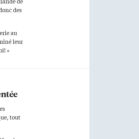
emande de
 donc des
erie au
miné leur
i! »
entée
es
ue, tout