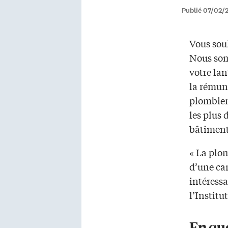
Publié 07/02/
Vous sou
Nous som
votre lan
la rémun
plombier,
les plus
bâtiment
« La plom
d’une car
intéressa
l’Institu
En quo