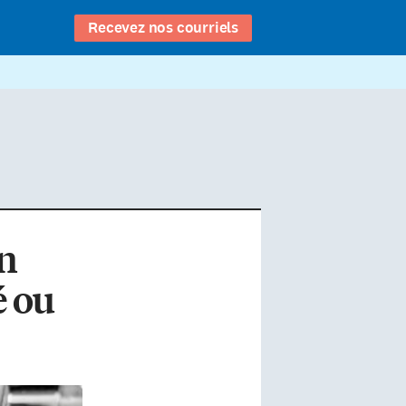
Recevez nos courriels
n
é ou