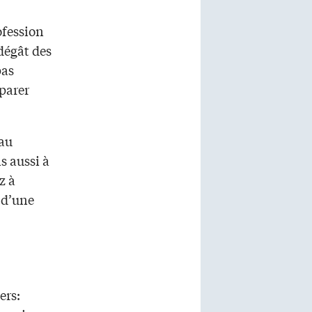
ofession
dégât des
pas
parer
eau
s aussi à
z à
s d’une
ers: