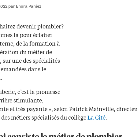
2022 par Enora Paniez
haitez devenir plombier?
mes là pour éclairer
terne, de la formation à
ération du métier de
 sur une des spécialités
 demandées dans le
.
berie, c’est la promesse
rière stimulante,
nte et très payante », selon Patrick Mainville, directe
t des métiers spécialisés du collège
La Cité
.
i consiste le métier de plombier