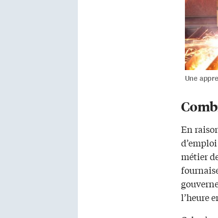
Une appren
Combi
En raiso
d’emploi
métier de
fournaise
gouverne
l’heure e