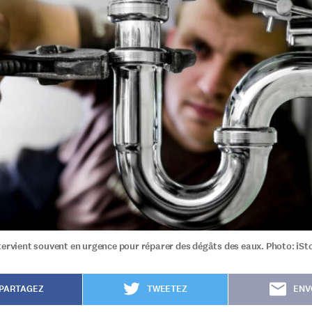
tervient souvent en urgence pour réparer des dégâts des eaux. Photo: iSt
PARTAGEZ
TWEETEZ
ENV