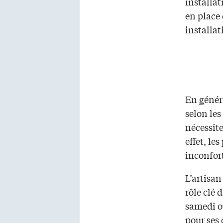
installat
en place 
installat
En généra
selon les
nécessit
effet, le
inconfort
L’artisan
rôle clé 
samedi ou
pour ses 