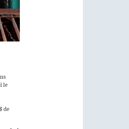
ons
i le
$ de