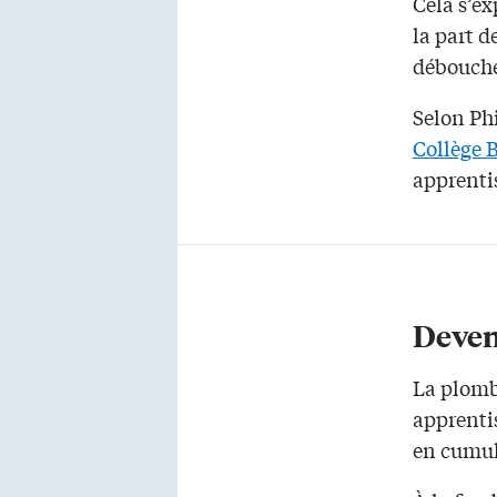
Cela s’ex
la part 
débouché
Selon Ph
Collège 
apprentis
Deven
La plombe
apprenti
en cumul