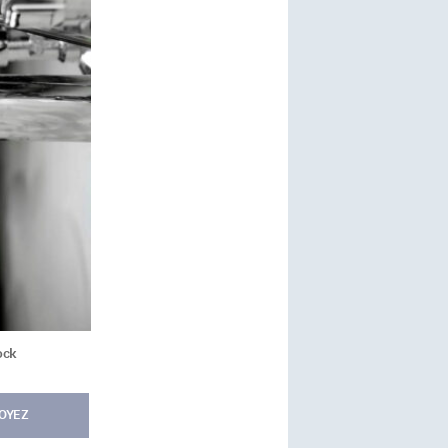
ock
OYEZ