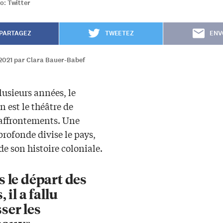
o: Twitter
PARTAGEZ
TWEETEZ
ENV
2021 par Clara Bauer-Babef
usieurs années, le
 est le théâtre de
 affrontements. Une
profonde divise le pays,
de son histoire coloniale.
 le départ des
 il a fallu
ser les