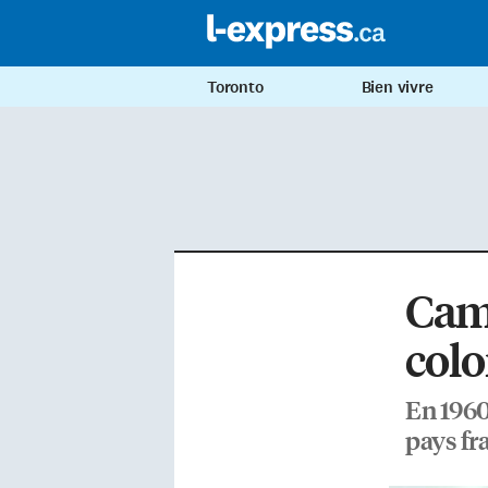
Toronto
Bien vivre
Came
colo
En 1960
pays fr