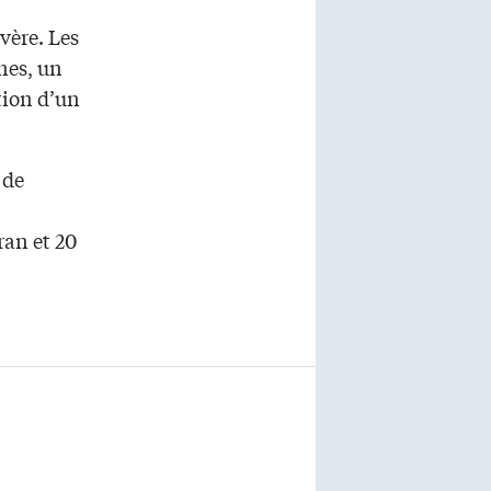
évère. Les
nes, un
tion d’un
 de
an et 20