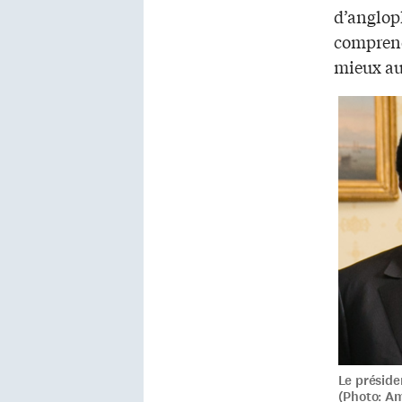
d’angloph
comprend
mieux au
Le présid
(Photo: A