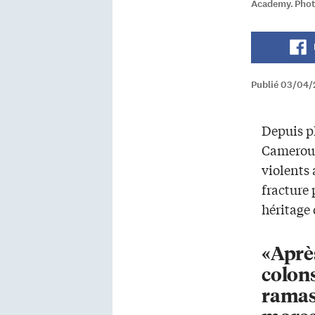
Academy. Phot
Publié 03/04/
Depuis pl
Cameroun
violents
fracture 
héritage 
«Après
colons,
ramas