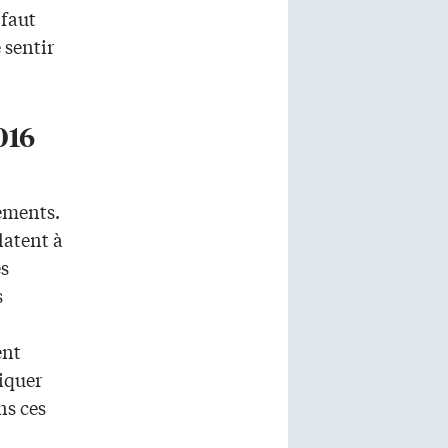
 faut
 sentir
016
ements.
latent à
s
s
ent
iquer
ns ces