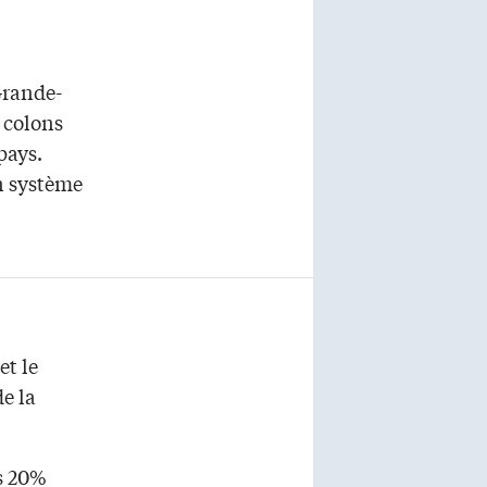
Grande-
 colons
pays.
n système
et le
e la
es 20%