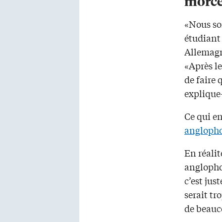
morc
«Nous so
étudiant
Allemagne
«Après le
de faire 
explique-
Ce qui e
angloph
En réalit
anglophon
c’est jus
serait tr
de beauc