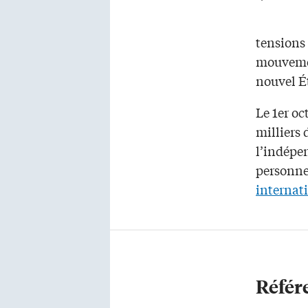
tensions
mouvemen
nouvel É
Le 1er oc
milliers
l’indépe
personnes
internat
Référ