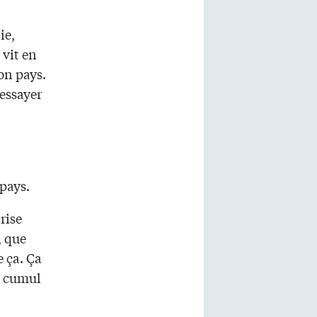
ie,
 vit en
on pays.
 essayer
 pays.
rise
, que
e ça. Ça
le cumul