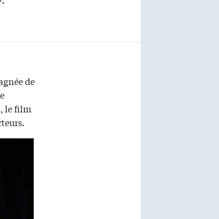
pagnée de
re
 le film
teurs.