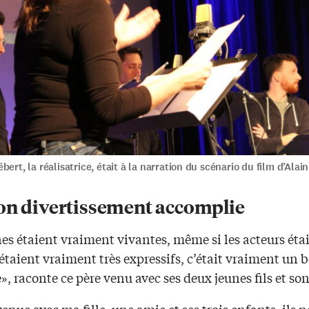
bert, la réalisatrice, était à la narration du scénario du film d’Alai
on divertissement accomplie
es étaient vraiment vivantes, même si les acteurs éta
s étaient vraiment très expressifs, c’était vraiment un 
», raconte ce père venu avec ses deux jeunes fils et so
venue avec ma fille, une amie et ses trois enfants, ils n