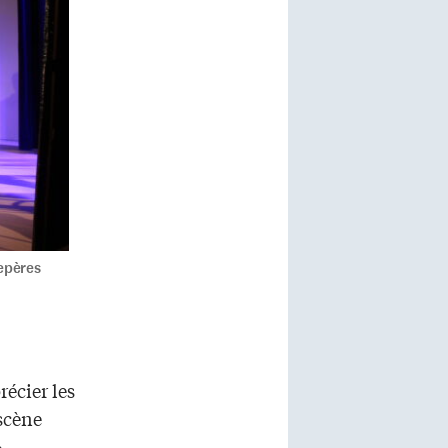
repères
récier les
 scène
»,