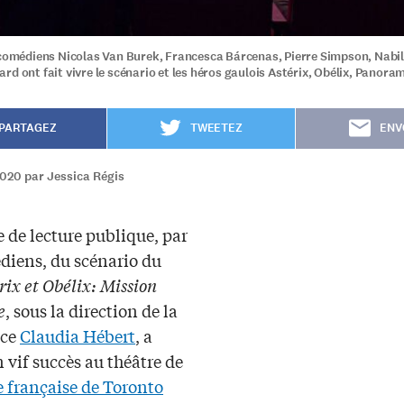
 comédiens Nicolas Van Burek, Francesca Bárcenas, Pierre Simpson, Nabil
d ont fait vivre le scénario et les héros gaulois Astérix, Obélix, Panoram
PARTAGEZ
TWEETEZ
ENV
2020 par Jessica Régis
e de lecture publique, par
diens, du scénario du
rix et Obélix: Mission
e
, sous la direction de la
ice
Claudia Hébert
, a
 vif succès au théâtre de
e française de Toronto