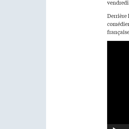
vendredi
Derrière 
comédiens
française
Video
Player