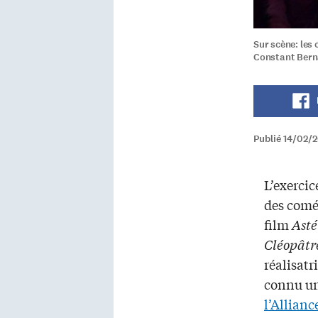
Sur scène: les
Constant Bernar
Publié 14/02/
L’exercic
des comé
film
Asté
Cléopâtr
réalisatr
connu un
l’Allianc