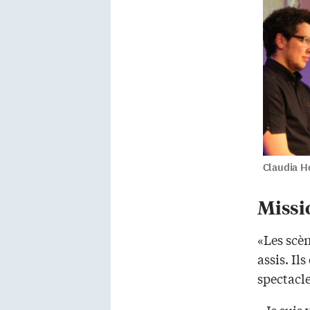
Claudia Hé
Missi
«Les scèn
assis. Il
spectacle
«Je suis 