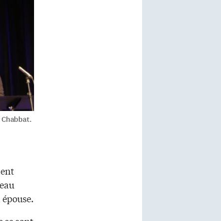
n Chabbat.
ient
beau
n épouse.
e se sont