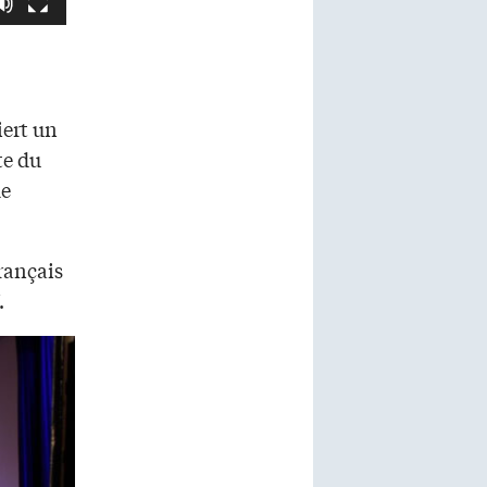
iert un
te du
de
rançais
.