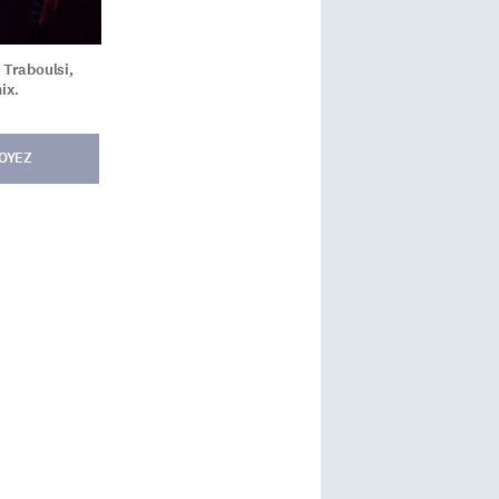
 Traboulsi,
ix.
OYEZ