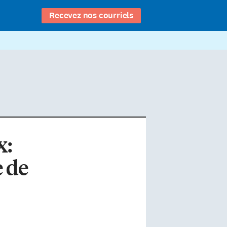
Recevez nos courriels
x:
e de