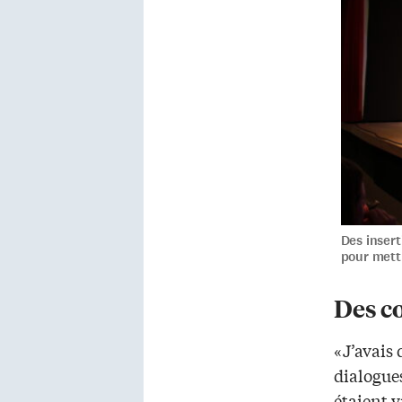
Des insert
pour mettr
Des c
«J’avais 
dialogues
étaient v