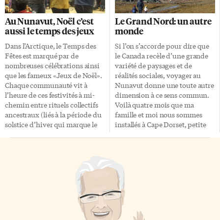
vendredi, les cinq membres du
plupart des participants se
groupe se sont rendus dans les
présentent. Bien qu’ouvert à
Au Nunavut, Noël c’est
Le Grand Nord: un autre
classes de l’école élémentaire
tous, ce rendez-vous rassemble
aussi le temps des jeux
monde
Sam Pudlat afin d’offrir aux
essentiellement des jeunes, de
plus jeunes, de la maternelle à la
8-9 ans pour les plus petits
Dans l’Arctique, le Temps des
Si l’on s’accorde pour dire que
3e année, une expérience
jusqu’à 16-17 ans pour les plus
Fêtes est marqué par de
le Canada recèle d’une grande
musicale des plus
âgés. De nombreux
nombreuses célébrations ainsi
variété de paysages et de
enthousiasmantes. Les élèves
instruments de musique sont
que les fameux «Jeux de Noël».
réalités sociales, voyager au
ont […]
installés sur la petite scène et
Chaque communauté vit à
Nunavut donne une toute autre
mis à disposition des
l’heure de ces festivités à mi-
dimension à ce sens commun.
intéressés: une […]
chemin entre rituels collectifs
Voilà quatre mois que ma
ancestraux (liés à la période du
famille et moi nous sommes
solstice d’hiver qui marque le
installés à Cape Dorset, petite
renouveau) et tradition
localité située au sud-ouest de
chrétienne (introduite par les
l’île de Baffin. Tentés par
missionnaires à partir du XIXe
l’expérience du Grand Nord et
siècle). À Cape Dorset, hameau
poussés par une certaine
situé au sud-ouest de l’île de
routine propre à la vie citadine,
Baffin, c’est l’occasion pour les
ma femme et moi avons décidé
habitants de se retrouver
de venir enseigner ici. Certes,
autour d’activités variées et de
nous n’avons pas quitté le
partager leur incroyable et
Canada, mais nous avons bel et