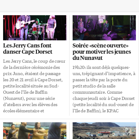
Les Jerry Cans font
Soirée «scène ouverte»
danser Cape Dorset
pour motiver les jeunes
du Nunavut
Les Jerry Cans, le coup de cœur
de la dernière cérémonie des
19h20: ils sont déjà quelques-
prix Juno, étaient de passage
uns, trépignant d’impatience, à
les 20 et 21 avril à Cape Dorset,
passer la tête par la porte du
petite localité située au Sud-
petit studio de la salle
Ouest de l’île de Baffin
communautaire. Comme
(Nunavut), pour une série
chaque jeudi soir à Cape Dorset
d’ateliers avec les élèves des
(petite localité du sud-ouest de
écoles élémentaire et
l’Ile de Baffin), le KPAC
secondaire, ainsi qu’un concert
(Kinngait Performing Arts
au profit de toute la
Club) propose à toute la
communauté. Ateliers
communauté une «scène
musicaux Dès leur arrivée, le
ouverte». À partir 19h30, la