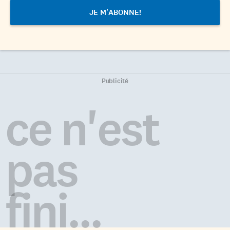
Publicité
ce n'est
pas
fini...