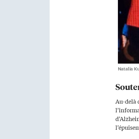
Natalia K
Souten
Au-delà d
l’informa
d’Alzhei
l’épuisem