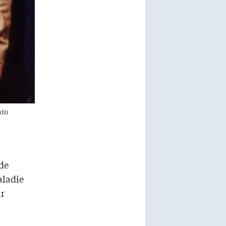
nto
 de
aladie
ar