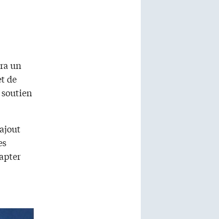
ra un
et de
 soutien
 ajout
es
apter