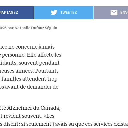
PARTAGEZ
TWEETEZ
ENV
2026 par Nathalie Dufour Séguin
ce ne concerne jamais
 personne. Elle affecte les
aidants, souvent pendant
euses années. Pourtant,
 familles attendent trop
s avant de demander de
iété Alzheimer du Canada,
t revient souvent. «Les
 disent: si seulement j’avais su que ces services exist