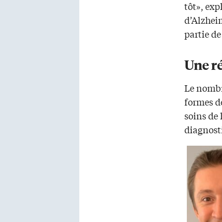
tôt», exp
d’Alzhei
partie de
Une ré
Le nombr
formes d
soins de 
diagnost