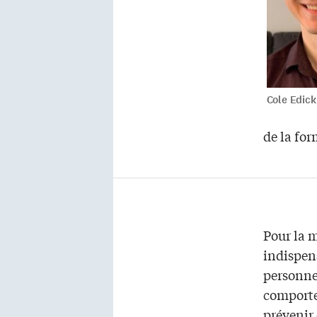
Cole Edick
de la for
Pour la 
indispens
personne
comporte
prévenir 