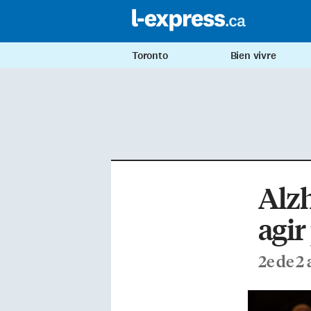
Toronto
Bien vivre
Alzh
agir
2e de 2 