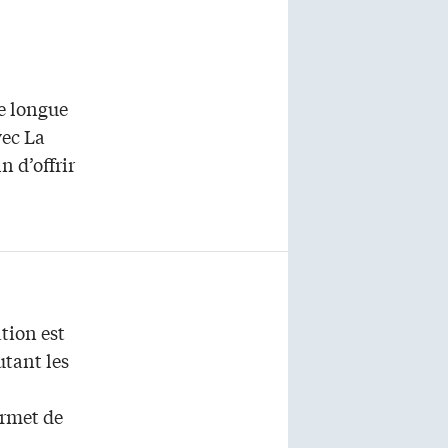
de longue
vec La
 d’offrir
tion est
utant les
rmet de