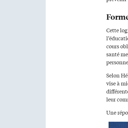
Forme
Cette log
l’éducat
cours obl
santé me
personne
Selon Hél
vise à mi
différen
leur comm
Une répon