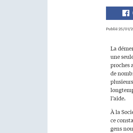
Publié 25/01/
La démen
une seule
proches 
de nombr
plusieurs
longtemp
l’aide.
À la Soc
ce consta
gens nous