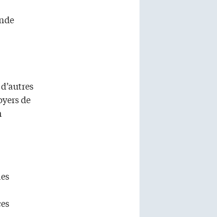
ande
 d’autres
oyers de
n
les
es