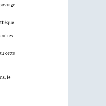
t ouvrage
iothèque
centres
ur cette
ns, le