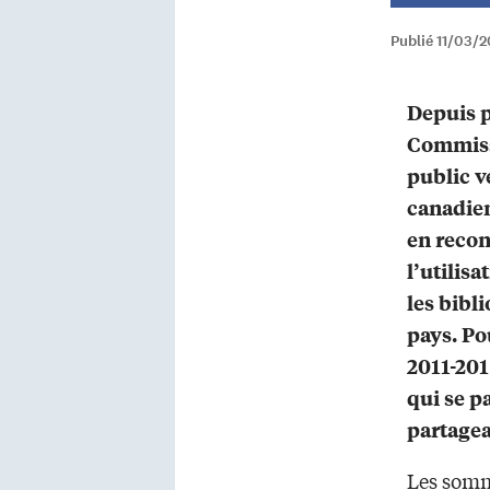
Publié 11/03/2
Depuis p
Commissi
public v
canadie
en reco
l’utilisa
les bibl
pays. Po
2011-201
qui se p
partagea
Les somm