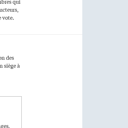
mbres qui
ducteurs,
 vote.
on des
n siège à
ages,