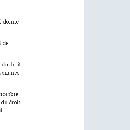
 il donne
t de
 du droit
rovenance
d nombre
 du droit
ui