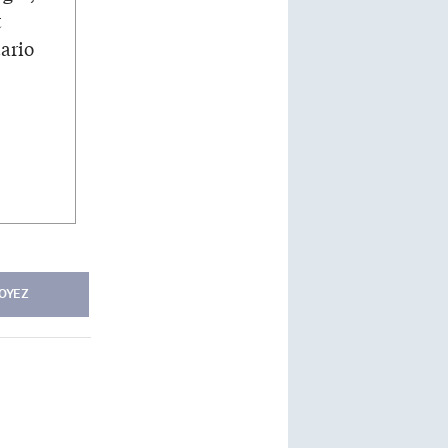
t
tario
OYEZ