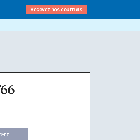
Recevez nos courriels
766
OYEZ