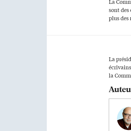
La Commi
sont des 
plus des
La prési
écrivains
la Commi
Auteu