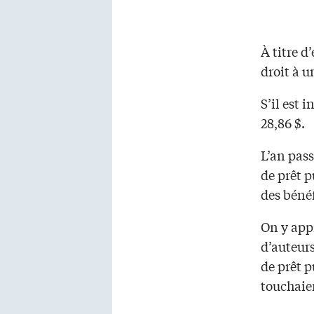
À titre d
droit à u
S’il est 
28,86 $.
L’an pass
de prêt p
des bénéf
On y app
d’auteurs
de prêt p
touchaie