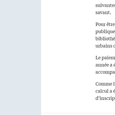
suivantes
savant.
Pour être
publique
bibliothè
urbains 
Le paiem
année a é
accompag
Comme le
calcul a
d’inscri