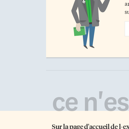
a
s
Em
Ad
ce n'est
Sur la page d'accueil de
l-e