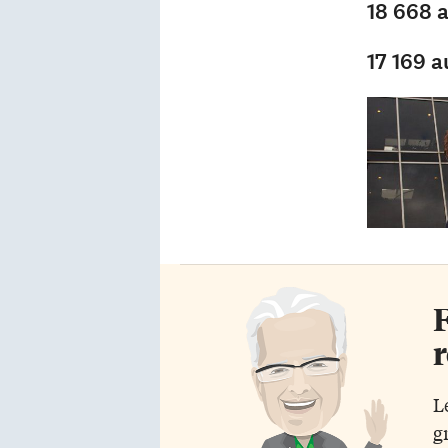
18 668 
17 169 a
F
r
L
g