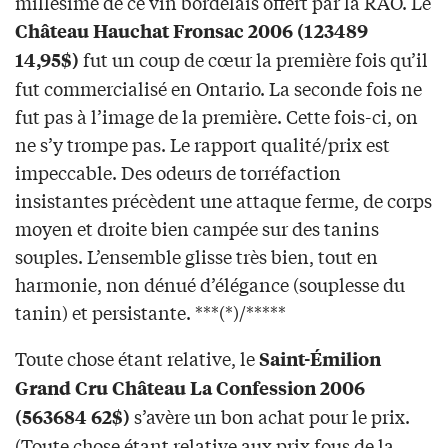
millésime de ce vin bordelais offert par la RAO. Le
Château Hauchat Fronsac 2006 (123489
fut un coup de cœur la première fois qu’il
14,95$)
fut commercialisé en Ontario. La seconde fois ne
fut pas à l’image de la première. Cette fois-ci, on
ne s’y trompe pas. Le rapport qualité/prix est
impeccable. Des odeurs de torréfaction
insistantes précèdent une attaque ferme, de corps
moyen et droite bien campée sur des tanins
souples. L’ensemble glisse très bien, tout en
harmonie, non dénué d’élégance (souplesse du
tanin) et persistante. ***(*)/*****
Toute chose étant relative, le
Saint-Émilion
Grand Cru Château La Confession 2006
s’avère un bon achat pour le prix.
(563684 62$)
(Toute chose étant relative aux prix fous de la