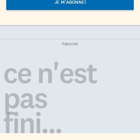
Publicité
ce n'est
pas
fini...