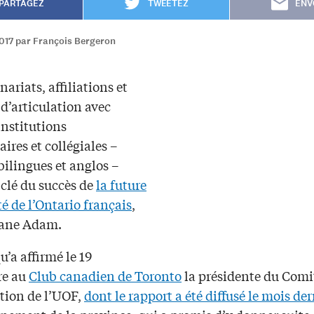
PARTAGEZ
TWEETEZ
ENV
2017 par François Bergeron
nariats, affiliations et
d’articulation avec
institutions
aires et collégiales –
bilingues et anglos –
 clé du succès de
la future
é de l’Ontario français
,
yane Adam.
qu’a affirmé le 19
re au
Club canadien de Toronto
la présidente du Comi
ation de l’UOF,
dont le rapport a été diffusé le mois der