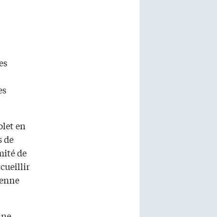
es
es
let en
s de
mité de
cueillir
tenne
ane