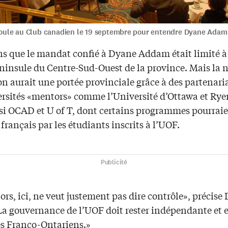
t foule au Club canadien le 19 septembre pour entendre Dyane Adam
s que le mandat confié à Dyane Addam était limité à
éninsule du Centre-Sud-Ouest de la province. Mais la 
on aurait une portée provinciale grâce à des partenari
ersités «mentors» comme l’Université d’Ottawa et Rye
si OCAD et U of T, dont certains programmes pourraie
 français par les étudiants inscrits à l’UOF.
Publicité
rs, ici, ne veut justement pas dire contrôle», précise
a gouvernance de l’UOF doit rester indépendante et e
s Franco-Ontariens.»