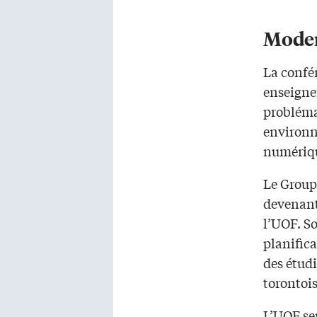
Mode
La confér
enseigne
problémat
environn
numériq
Le Group
devenant
l’UOF. S
planifica
des étud
torontois
L’UOF se