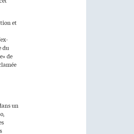
cet
tion et
’ex-
e du
e» de
réclamée
 dans un
o,
es
s