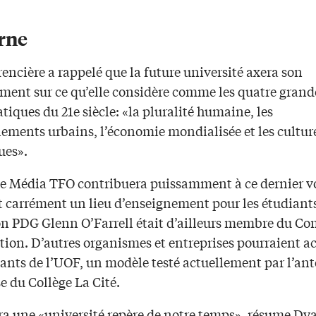
rne
encière a rappelé que la future université axera son
ment sur ce qu’elle considère comme les quatre grand
iques du 21e siècle: «la pluralité humaine, les
ements urbains, l’économie mondialisée et les cultur
ues».
e Média TFO contribuera puissamment à ce dernier vo
 carrément un lieu d’enseignement pour les étudiant
on PDG Glenn O’Farrell était d’ailleurs membre du Co
tion. D’autres organismes et entreprises pourraient ac
iants de l’UOF, un modèle testé actuellement par l’an
e du Collège La Cité.
ra une «université repère de notre temps», résume Dy