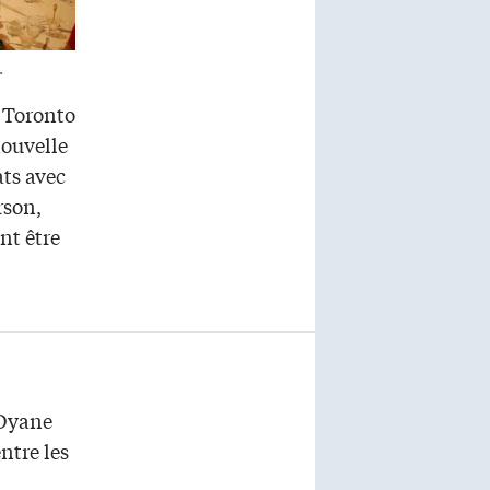
.
 Toronto
nouvelle
ats avec
rson,
nt être
 Dyane
ntre les