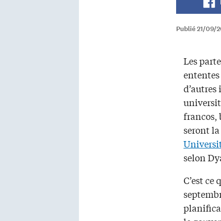
Publié 21/09/
Les parte
ententes 
d’autres 
universit
francos, 
seront la
Universit
selon D
C’est ce 
septemb
planific