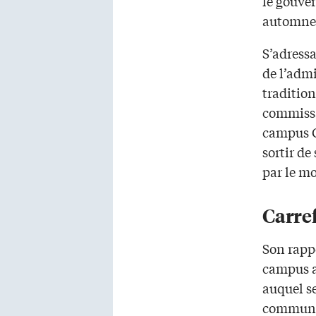
le gouver
automne p
S’adressa
de l’admi
tradition
commissa
campus G
sortir de
par le m
Carre
Son rapp
campus au
auquel se
communau