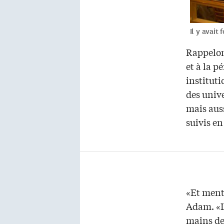
Il y avai
Rappelon
et à la p
instituti
des univ
mais aus
suivis en
«Et mento
Adam. «L
mains de