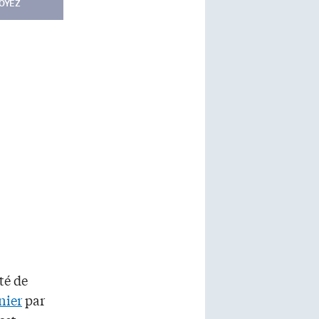
OYEZ
té de
nier
par