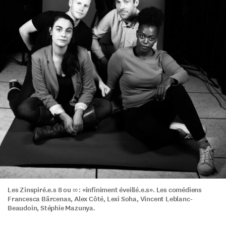
Les Zinspiré.e.s 8 ou ∞ : «infiniment éveillé.e.s». Les comédiens
Francesca Bãrcenas, Alex Côté, Lexi Soha, Vincent Leblanc-
Beaudoin, Stéphie Mazunya.