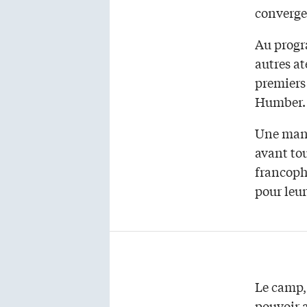
convergen
Au progr
autres at
premiers 
Humber.
Une mani
avant to
francoph
pour leur
Le camp, 
pouvoir a