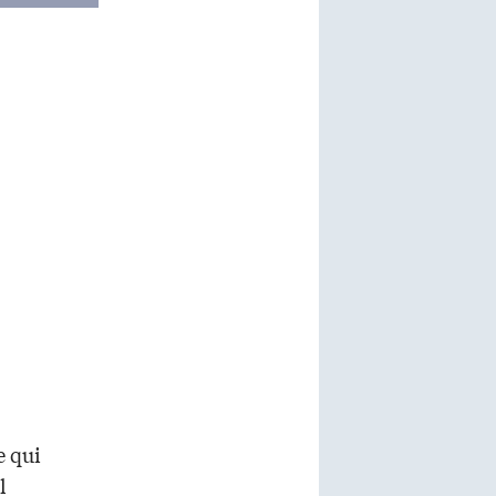
e qui
l