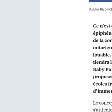
Publié 18/04/
Ce n’est
épiphén
de la c
ontarienn
louable.
tiendra 
Baby Poi
proposée
écoles 
d’immer
Le conce
s’articul